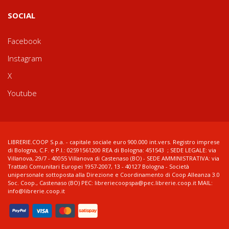
SOCIAL
Facebook
Instagram
X
Youtube
LIBRERIE.COOP S.p.a. - capitale sociale euro 900.000 int.vers. Registro imprese
di Bologna, C.F. e P.I.: 02591561200 REA di Bologna: 451543 ; SEDE LEGALE: via
Villanova, 29/7 - 40055 Villanova di Castenaso (BO) - SEDE AMMINISTRATIVA: via
Trattati Comunitari Europei 1957-2007, 13 - 40127 Bologna - Società
unipersonale sottoposta alla Direzione e Coordinamento di Coop Alleanza 3.0
Soc. Coop., Castenaso (BO) PEC: libreriecoopspa@pec.librerie.coop.it MAIL:
info@librerie.coop.it