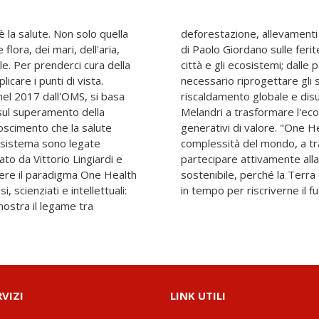
 la salute. Non solo quella
d epidemie, alle riflessioni
flora, dei mari, dell'aria,
itti lasciano sui corpi, le
ale. Per prenderci cura della
 Stefano Boeri su quanto sia
care i punti di vista.
rbani per combattere
 nel 2017 dall'OMS, si basa
e, all'appello di Giovanna
, sul superamento della
sa e la finanza in agenti
oscimento che la salute
invita ad abbracciare la
cosistema sono legate
ogni gesto in cura, a
to da Vittorio Lingiardi e
ne di un mondo più equo e
cere il paradigma One Health
uto e noi forse siamo ancora
i, scienziati e intellettuali:
in tempo per riscriverne il fu
ostra il legame tra
RVIZI
LINK UTILI