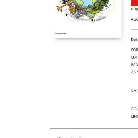
Disp
AGG
Det
FO
EDI
EA
ANN
CAT
COL
LIN