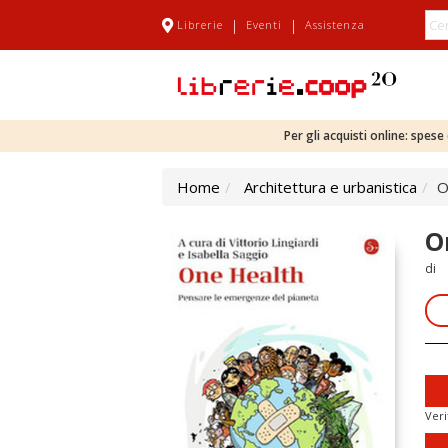
|
|
Librerie
Eventi
Assistenza
Per gli acquisti online: spes
Home
Architettura e urbanistica
O
O
di
Veri