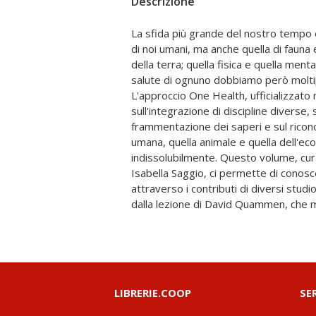
Descrizione
La sfida più grande del nostro tempo è
deforestazione, allevamenti intensivi e
di noi umani, ma anche quella di fauna e 
di Paolo Giordano sulle ferite che i confl
della terra; quella fisica e quella ment
città e gli ecosistemi; dalle parole di
salute di ognuno dobbiamo però moltipli
necessario riprogettare gli spazi u
L'approccio One Health, ufficializzato
riscaldamento globale e disuguaglianz
sull'integrazione di discipline diverse
Melandri a trasformare l'economia, l'impre
frammentazione dei saperi e sul ricon
generativi di valore. "One Health" ci 
umana, quella animale e quella dell'e
complessità del mondo, a trasformare 
indissolubilmente. Questo volume, cura
partecipare attivamente alla costruzio
Isabella Saggio, ci permette di conos
sostenibile, perché la Terra chiede ai
attraverso i contributi di diversi studios
dalla lezione di David Quammen, che m
LIBRERIE.COOP
SE