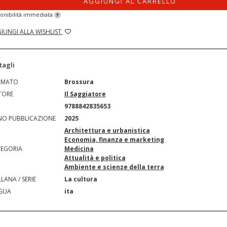
AGGIUNGI AL CARRELLO
onibilità immediata
?
IUNGI ALLA WISHLIST
tagli
RMATO
Brossura
TORE
Il Saggiatore
N
9788842835653
O PUBBLICAZIONE
2025
Architettura e urbanistica
Economia, finanza e marketing
EGORIA
Medicina
Attualità e politica
Ambiente e scienze della terra
LANA / SERIE
La cultura
GUA
ita