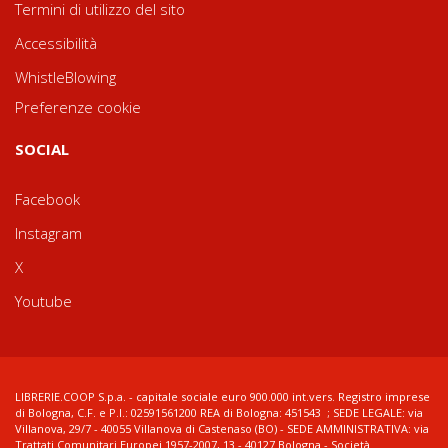
Termini di utilizzo del sito
Accessibilità
WhistleBlowing
Preferenze cookie
SOCIAL
Facebook
Instagram
X
Youtube
LIBRERIE.COOP S.p.a. - capitale sociale euro 900.000 int.vers. Registro imprese
di Bologna, C.F. e P.I.: 02591561200 REA di Bologna: 451543 ; SEDE LEGALE: via
Villanova, 29/7 - 40055 Villanova di Castenaso (BO) - SEDE AMMINISTRATIVA: via
Trattati Comunitari Europei 1957-2007, 13 - 40127 Bologna - Società