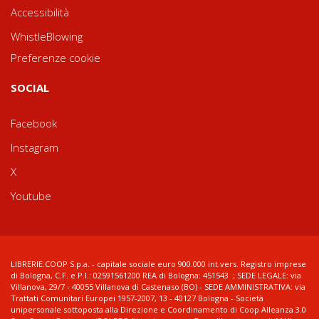
Accessibilità
WhistleBlowing
Preferenze cookie
SOCIAL
Facebook
Instagram
X
Youtube
LIBRERIE.COOP S.p.a. - capitale sociale euro 900.000 int.vers. Registro imprese
di Bologna, C.F. e P.I.: 02591561200 REA di Bologna: 451543 ; SEDE LEGALE: via
Villanova, 29/7 - 40055 Villanova di Castenaso (BO) - SEDE AMMINISTRATIVA: via
Trattati Comunitari Europei 1957-2007, 13 - 40127 Bologna - Società
unipersonale sottoposta alla Direzione e Coordinamento di Coop Alleanza 3.0