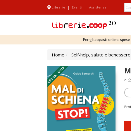
|
|
Librerie
Eventi
Assistenza
Per gli acquisti online: spes
Home
Self-help, salute e benessere
EBOOK - EPUB
M
G
di
Pro