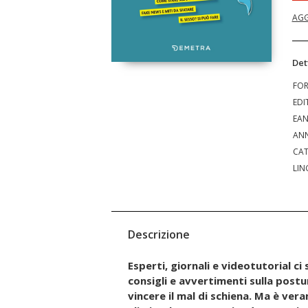
AGG
Det
FO
EDI
EA
ANN
CAT
LIN
Descrizione
Esperti, giornali e videotutorial ci
consigli e avvertimenti sulla post
vincere il mal di schiena. Ma è ver