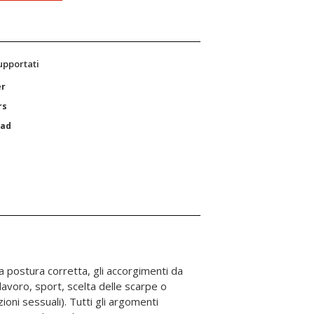
supportati
er
rs
Pad
 postura corretta, gli accorgimenti da
(lavoro, sport, scelta delle scarpe o
oni sessuali). Tutti gli argomenti