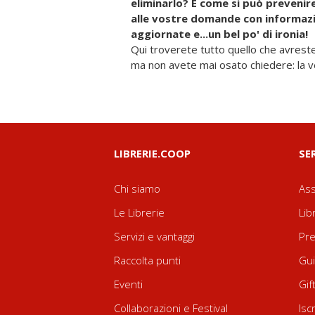
eliminarlo? E come si può prevenir
alle vostre domande con informazi
aggiornate e...un bel po' di ironia!
Qui troverete tutto quello che avreste
informazioni preziose su quali terap
ma non avete mai osato chiedere: la ver
LIBRERIE.COOP
SE
Chi siamo
Ass
Le Librerie
Lib
Servizi e vantaggi
Pre
Raccolta punti
Gui
Eventi
Gif
Collaborazioni e Festival
Isc