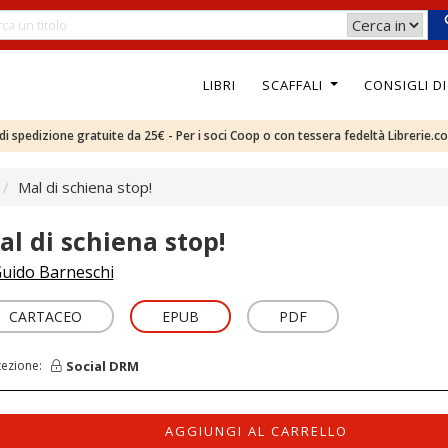
LIBRI
SCAFFALI
CONSIGLI D
e di spedizione gratuite da 25€ - Per i soci Coop o con tessera fedeltà Librerie.c
Mal di schiena stop!
al di schiena stop!
uido Barneschi
CARTACEO
EPUB
PDF
Social DRM
tezione:
AGGIUNGI AL CARRELLO