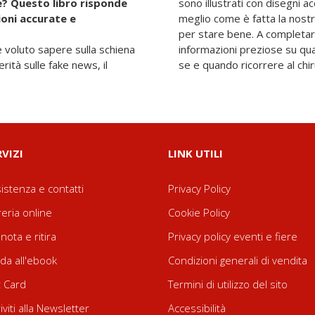
e? Questo libro risponde
sono illustrati con disegni ac
oni accurate e
meglio come è fatta la nost
per stare bene. A completare i
 voluto sapere sulla schiena
ie scegliere e come valutare
ità sulle fake news, il
se e quando ricorrere al chi
RVIZI
LINK UTILI
istenza e contatti
Privacy Policy
reria online
Cookie Policy
nota e ritira
Privacy policy eventi e fiere
da all'ebook
Condizioni generali di vendita
t Card
Termini di utilizzo del sito
riviti alla Newsletter
Accessibilità