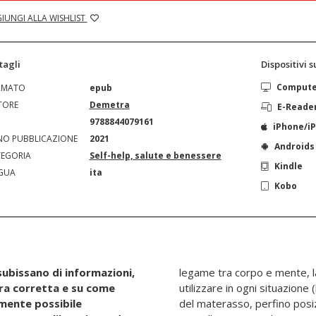
IUNGI ALLA WISHLIST
tagli
Dispositivi 
Comput
RMATO
epub
TORE
Demetra
E-Reade
N
9788844079161
iPhone/i
O PUBBLICAZIONE
2021
Androids
EGORIA
Self-help, salute e benessere
Kindle
GUA
ita
Kobo
 subissano di informazioni,
legame tra corpo e mente, la
ura corretta e su come
utilizzare in ogni situazione 
amente possibile
del materasso, perfino posizi