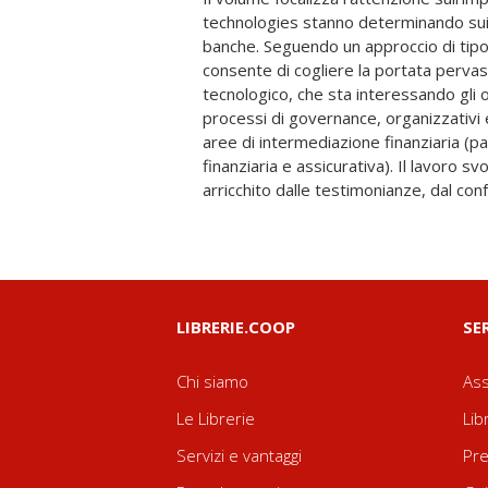
technologies stanno determinando sui
delle tematiche trattate coerente con le 
banche. Seguendo un approccio di tipo
sul piano gestionale e operativo. A ciò si
consente di cogliere la portata perva
diretti di alcuni importanti attori del merca
tecnologico, che sta interessando gli o
Sanpaolo, Gruppo Sella, Banca Popolar
processi di governance, organizzativi e
Credimi, illimity e Supernovae La
aree di intermediazione finanziaria (p
l'impegno e l'esperienza aziendale matu
finanziaria e assicurativa). Il lavoro s
transformation offrendo esempi, rif
arricchito dalle testimonianze, dal co
LIBRERIE.COOP
SE
Chi siamo
Ass
Le Librerie
Lib
Servizi e vantaggi
Pre