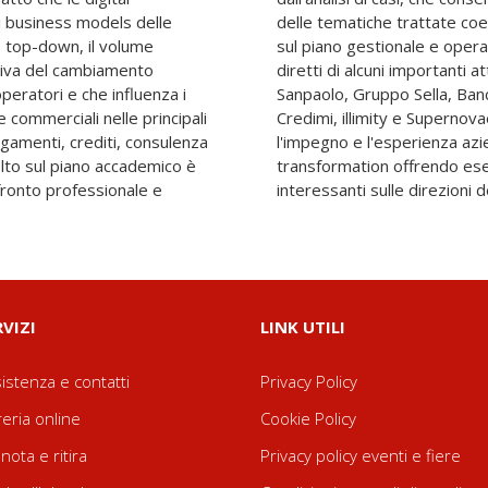
 business models delle
problematiche applicative
 top-down, il volume
 aggiungono i contributi
siva del cambiamento
to italiano, quali Intesa
peratori e che influenza i
e di Puglia e Basilicata,
 commerciali nelle principali
bs, che hanno evidenziato
agamenti, crediti, consulenza
rata sul fronte della digital
volto sul piano accademico è
lessioni e punti di vista
nfronto professionale e
interessanti sulle direzioni 
RVIZI
LINK UTILI
istenza e contatti
Privacy Policy
reria online
Cookie Policy
nota e ritira
Privacy policy eventi e fiere