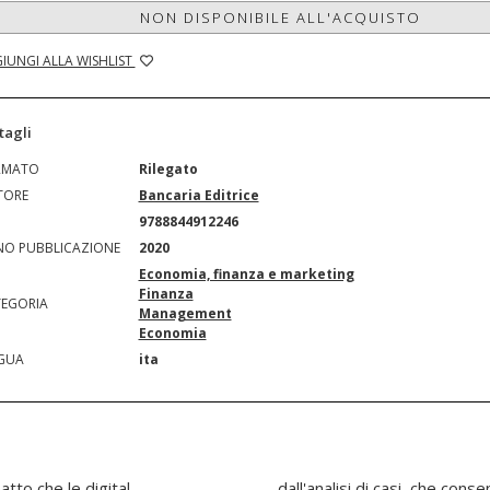
NON DISPONIBILE ALL'ACQUISTO
IUNGI ALLA WISHLIST
tagli
RMATO
Rilegato
TORE
Bancaria Editrice
N
9788844912246
O PUBBLICAZIONE
2020
Economia, finanza e marketing
Finanza
EGORIA
Management
Economia
GUA
ita
atto che le digital
re un approfondimento