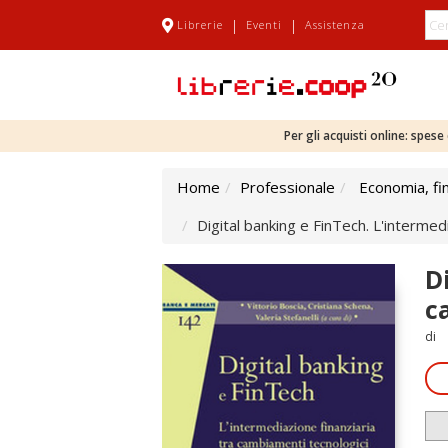
|
|
Librerie
Eventi
Assistenza
Per gli acquisti online: spes
Home
Professionale
Economia, fi
Digital banking e FinTech. L'intermed
D
c
di