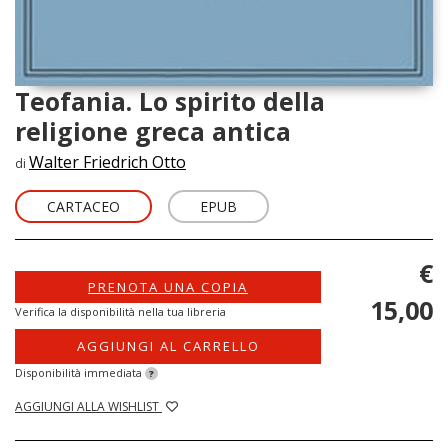
Teofania. Lo spirito della
religione greca antica
Walter Friedrich Otto
di
CARTACEO
EPUB
€
PRENOTA UNA COPIA
15,00
Verifica la disponibilità nella tua libreria
AGGIUNGI AL CARRELLO
Disponibilità immediata
?
AGGIUNGI ALLA WISHLIST