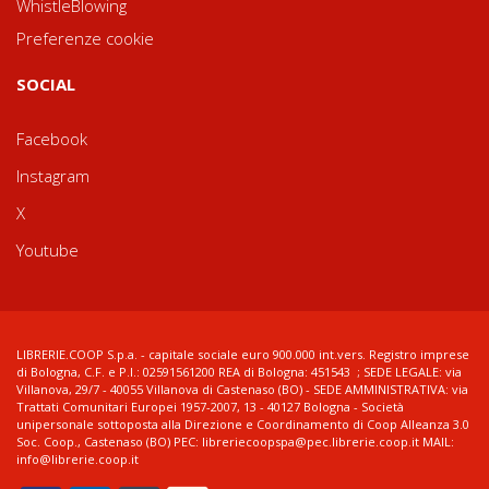
WhistleBlowing
Preferenze cookie
SOCIAL
Facebook
Instagram
X
Youtube
LIBRERIE.COOP S.p.a. - capitale sociale euro 900.000 int.vers. Registro imprese
di Bologna, C.F. e P.I.: 02591561200 REA di Bologna: 451543 ; SEDE LEGALE: via
Villanova, 29/7 - 40055 Villanova di Castenaso (BO) - SEDE AMMINISTRATIVA: via
Trattati Comunitari Europei 1957-2007, 13 - 40127 Bologna - Società
unipersonale sottoposta alla Direzione e Coordinamento di Coop Alleanza 3.0
Soc. Coop., Castenaso (BO) PEC: libreriecoopspa@pec.librerie.coop.it MAIL:
info@librerie.coop.it