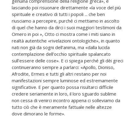
genuina comprensione della religione greca», e
lasciando poi risuonare direttamente «la voce del più
spirituale e creativo di tutti i popoli ... che ben
riusciamo a percepire, purché ci mettiamo in ascolto
di quel che hanno da dirci i suoi maggiori testimoni da
Omero in poi », Otto ci mostra come i miti siano in
realtà autentiche «rivelazioni ontologiche», in quanto
nati non già da sogni dell'anima, ma «dalla lucida
contemplazione dell'occhio spirituale spalancato
sull'essere delle cose». E ci spiega perché gli dèi greci
continueranno sempre a parlarci: «Apollo, Dioniso,
Afrodite, Ermes e tutti gli altri restano per noi
manifestazioni sempre luminose ed estremamente
significative. E per quanto possa risultarci difficile
credere seriamente in loro, il loro sguardo sublime
non cessa di venirci incontro appena ci solleviamo da
tutto ciò che è meramente fattuale nelle altezze
dove dimorano le forme».