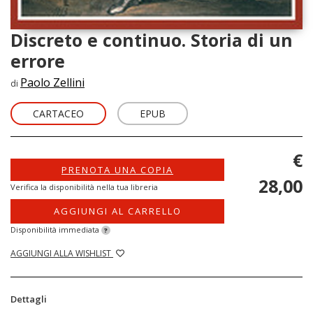
Discreto e continuo. Storia di un
errore
Paolo Zellini
di
CARTACEO
EPUB
€
PRENOTA UNA COPIA
28,00
Verifica la disponibilità nella tua libreria
AGGIUNGI AL CARRELLO
Disponibilità immediata
?
AGGIUNGI ALLA WISHLIST
Dettagli