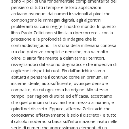
sono «i poli di una fondamentale complementarità del
pensiero di tutti i tempi» e le loro applicazioni
arrivano ovunque: dai numeri irrazionali ai pixel che
compongono le immagini digitali, agli algoritmi
proliferanti su cui si regge il nostro mondo. In questo
libro Paolo Zellini non si limita a ripercorrere - con la
precisione e la profondità di indagine che lo
contraddistinguono - la storia della millenaria contesa
tra due potenze complici e nemiche, ma va molto
oltre: ci aiuta finalmente a delimitarne i territori,
risvegliandoci dal «sonno dogmatico» che impediva di
coglierne i rispettivi ruoli. Fin dall'antichità siamo
abituati a pensare il continuo come un primum, un
insieme ideale, autosufficiente, ovunque denso e
compatto, da cui ogni cosa ha origine. Allo stesso
tempo, per ragioni di utilità ed efficacia, accettiamo
che quel primum si trovi anche in mezzo ai numeri, e
quindi nel discreto. Eppure, afferma Zellini «ciò che
conosciamo effettivamente è solo il discreto» e tutto
il calcolo moderno si basa sull'informazione insita nelle
serie di numeri che approssimano elementi di un