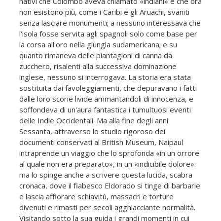
nativi che Colombo aveva chiamato «indiani» e che ora
non esistono più, come i Caribi e gli Aruachi, svaniti
senza lasciare monumenti; a nessuno interessava che
l'isola fosse servita agli spagnoli solo come base per
la corsa al­l'oro nella giungla sudamericana; e su
quanto rimaneva delle piantagioni di canna da
zucchero, risalenti alla successiva dominazione
inglese, nessuno si interrogava. La storia era stata
sostituita dai favoleggiamenti, che depuravano i fatti
dalle loro scorie livide ammantandoli di innocenza, e
soffondeva di un'aura fantastica i tumultuosi eventi
delle Indie Occidentali. Ma alla fine degli anni
Sessanta, attraverso lo studio rigoroso dei
documenti conservati al British Museum, Naipaul
intraprende un viaggio che lo sprofonda «in un orrore
al quale non era preparato», in un «indicibile dolore»:
ma lo spinge anche a scrivere questa lucida, scabra
cronaca, dove il fiabesco Eldorado si tinge di barbarie
e lascia affio­rare schiavitù, massacri e torture
divenuti e rimasti per secoli agghiacciante normalità.
Visitando sotto la sua guida i grandi momenti in cui