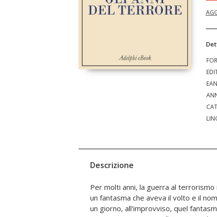
AGG
Det
FO
EDI
EA
ANN
CAT
LIN
Descrizione
Per molti anni, la guerra al terrorismo i
reportage che compongono questo libr
un fantasma che aveva il volto e il no
storie e personaggi – i piani a lungo te
un giorno, all'improvviso, quel fantasma
con cui due agenti dell'FBI tentano 