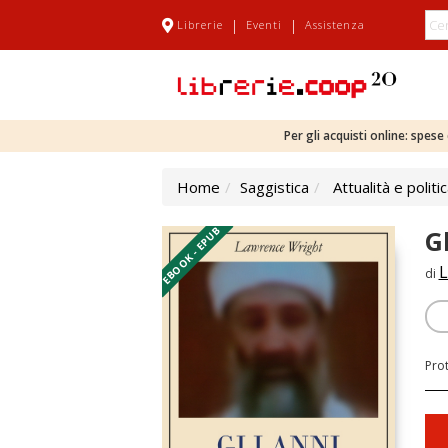
|
|
Librerie
Eventi
Assistenza
Per gli acquisti online: spes
Home
Saggistica
Attualità e politi
EBOOK - EPUB
G
L
di
Pro