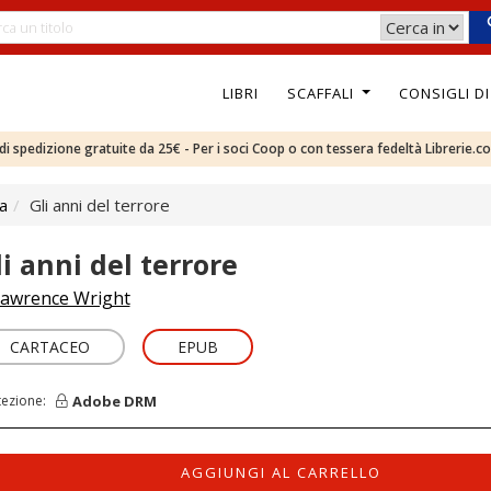
LIBRI
SCAFFALI
CONSIGLI D
e di spedizione gratuite da 25€ - Per i soci Coop o con tessera fedeltà Librerie.c
ca
Gli anni del terrore
li anni del terrore
awrence Wright
CARTACEO
EPUB
Adobe DRM
tezione:
AGGIUNGI AL CARRELLO