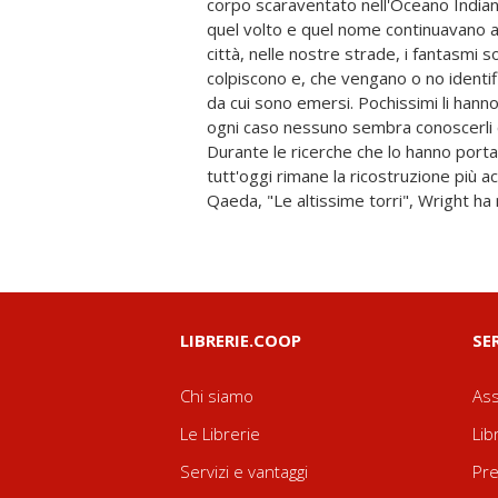
corpo scaraventato nell'Oceano Indian
esecuzioni in diretta web dell'ISIS – c
quel volto e quel nome continuavano a 
avrebbe saputo raccontare meglio di 
città, nelle nostre strade, i fantasmi s
dimostrazioni di come la mente del repo
colpiscono e, che vengano o no identifi
differenza di molte altre, cerchi i 
da cui sono emersi. Pochissimi li hanno 
meno si penserebbe di trovarli. Ad ese
ogni caso nessuno sembra conoscerli
una cronaca dall'interno della Hollyw
Durante le ricerche che lo hanno porta
impegnata a fabbricare sogni a poche s
tutt'oggi rimane la ricostruzione più ac
Qaeda, "Le altissime torri", Wright ha
LIBRERIE.COOP
SE
Chi siamo
Ass
Le Librerie
Lib
Servizi e vantaggi
Pre