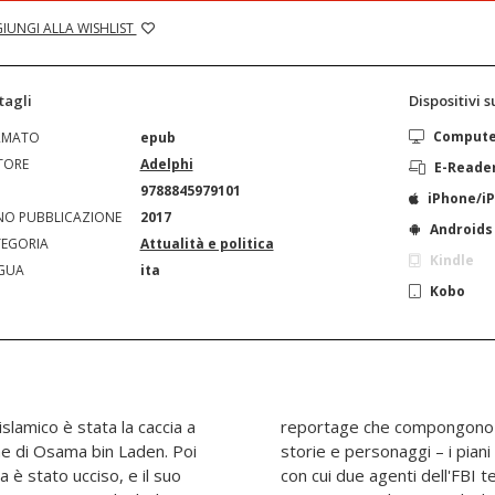
IUNGI ALLA WISHLIST
tagli
Dispositivi 
Comput
RMATO
epub
TORE
Adelphi
E-Reade
N
9788845979101
iPhone/i
O PUBBLICAZIONE
2017
Androids
EGORIA
Attualità e politica
Kindle
GUA
ita
Kobo
slamico è stata la caccia a
o. Sono dieci indagini su
me di Osama bin Laden. Poi
rmine di al- Qaeda, i metodi
 è stato ucciso, e il suo
di ostacolarli, le prime