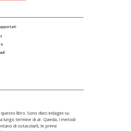
supportati
er
rs
Pad