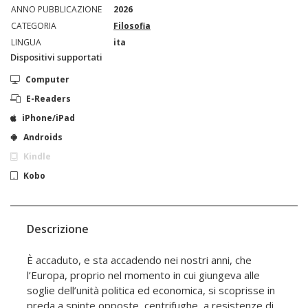
ANNO PUBBLICAZIONE
2026
CATEGORIA
Filosofia
LINGUA
ita
Dispositivi supportati
Computer
E-Readers
iPhone/iPad
Androids
Kindle
Kobo
Descrizione
È accaduto, e sta accadendo nei nostri anni, che
l’Europa, proprio nel momento in cui giungeva alle
soglie dell’unità politica ed economica, si scoprisse in
preda a spinte opposte, centrifughe, a resistenze di