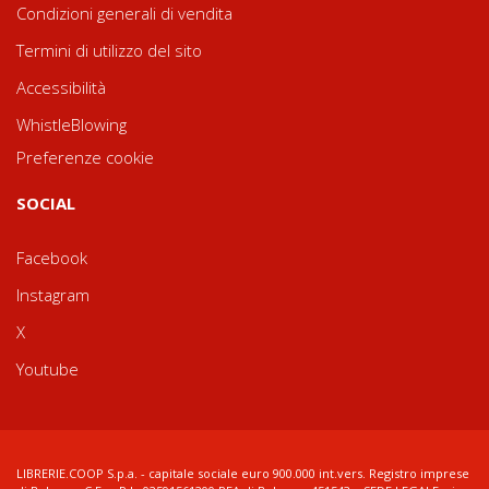
Condizioni generali di vendita
Termini di utilizzo del sito
Accessibilità
WhistleBlowing
Preferenze cookie
SOCIAL
Facebook
Instagram
X
Youtube
LIBRERIE.COOP S.p.a. - capitale sociale euro 900.000 int.vers. Registro imprese