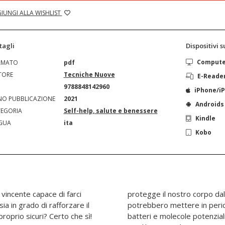
IUNGI ALLA WISHLIST
tagli
Dispositivi 
Comput
RMATO
pdf
TORE
Tecniche Nuove
E-Reade
N
9788848142960
iPhone/i
O PUBBLICAZIONE
2021
Androids
EGORIA
Self-help, salute e benessere
Kindle
GUA
ita
Kobo
vincente capace di farci
i degli agenti esterni che
a in grado di rafforzare il
ostra salute, come virus,
oprio sicuri? Certo che sì!
dannose. Un’alimentazione