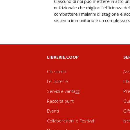
Ciascuno di noi può mettere in atto un
equilibrata con le corrette combinazion
nutrizionale che migliori l’efficienza d
cotture è sicuramente uno dei mezzi mi
combattere i malanni di stagione e acce
sistema immunitario è un complesso s
LIBRERIE.COOP
SE
Chi siamo
Ass
Le Librerie
Lib
Servizi e vantaggi
Pre
Raccolta punti
Gui
Eventi
Gif
Collaborazioni e Festival
Isc