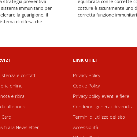
a strategia preventiva
i alimentari e le giuste
el sistema immunitario per
gliori per coadiuvare una
lerare la guarigione. Il
corretta funzione immunitari
istema di difesa che
RVIZI
LINK UTILI
istenza e contatti
Privacy Policy
reria online
Cookie Policy
nota e ritira
Privacy policy eventi e fiere
da all'ebook
Condizioni generali di vendita
t Card
Termini di utilizzo del sito
riviti alla Newsletter
Accessibilità