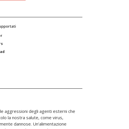
supportati
er
rs
Pad