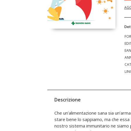
AGG
Det
FO
EDI
EA
ANN
CAT
LIN
Descrizione
Che un’alimentazione sana sia un’arma 
protegge il nostro corpo dalle aggression
stare bene lo sappiamo, ma che essa si
potrebbero mettere in pericolo la n
nostro sistema immunitario ne siamo pr
batteri e molecole potenzialmente 