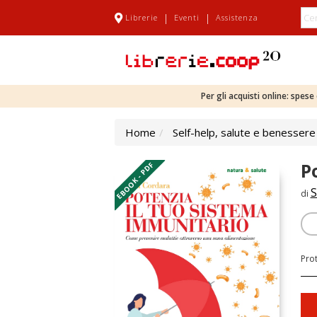
|
|
Librerie
Eventi
Assistenza
Per gli acquisti online: spes
Home
Self-help, salute e benessere
P
EBOOK - PDF
S
di
Pro