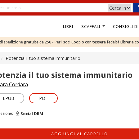
LIBRI
SCAFFALI
CONSIGLI D
e di spedizione gratuite da 25€ - Per i soci Coop o con tessera fedeltà Librerie.c
Potenzia il tuo sistema immunitario
otenzia il tuo sistema immunitario
ara Cordara
EPUB
PDF
Social DRM
tezione:
AGGIUNGI AL CARRELLO