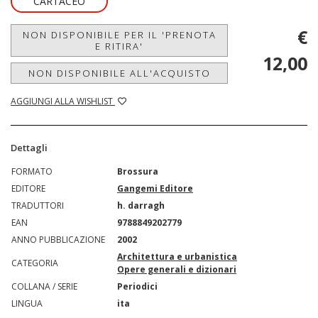
CARTACEO
€
NON DISPONIBILE PER IL 'PRENOTA
E RITIRA'
12,00
NON DISPONIBILE ALL'ACQUISTO
AGGIUNGI ALLA WISHLIST
Dettagli
FORMATO
Brossura
EDITORE
Gangemi Editore
TRADUTTORI
h. darragh
EAN
9788849202779
ANNO PUBBLICAZIONE
2002
Architettura e urbanistica
CATEGORIA
Opere generali e dizionari
COLLANA / SERIE
Periodici
LINGUA
ita