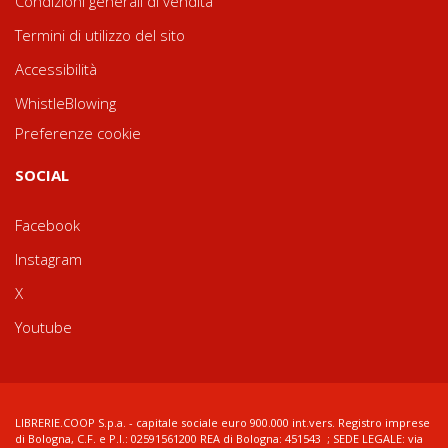
Condizioni generali di vendita
Termini di utilizzo del sito
Accessibilità
WhistleBlowing
Preferenze cookie
SOCIAL
Facebook
Instagram
X
Youtube
LIBRERIE.COOP S.p.a. - capitale sociale euro 900.000 int.vers. Registro imprese
di Bologna, C.F. e P.I.: 02591561200 REA di Bologna: 451543 ; SEDE LEGALE: via