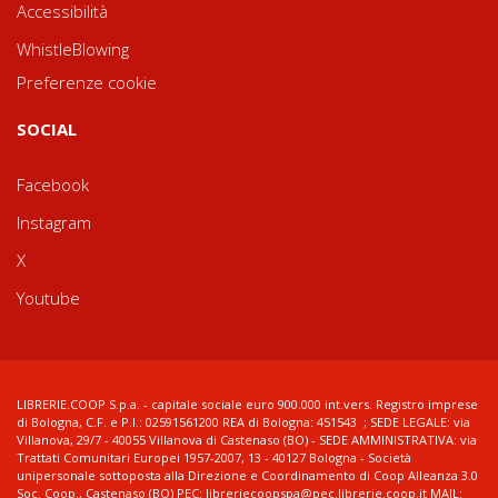
Accessibilità
WhistleBlowing
Preferenze cookie
SOCIAL
Facebook
Instagram
X
Youtube
LIBRERIE.COOP S.p.a. - capitale sociale euro 900.000 int.vers. Registro imprese
di Bologna, C.F. e P.I.: 02591561200 REA di Bologna: 451543 ; SEDE LEGALE: via
Villanova, 29/7 - 40055 Villanova di Castenaso (BO) - SEDE AMMINISTRATIVA: via
Trattati Comunitari Europei 1957-2007, 13 - 40127 Bologna - Società
unipersonale sottoposta alla Direzione e Coordinamento di Coop Alleanza 3.0
Soc. Coop., Castenaso (BO) PEC: libreriecoopspa@pec.librerie.coop.it MAIL: