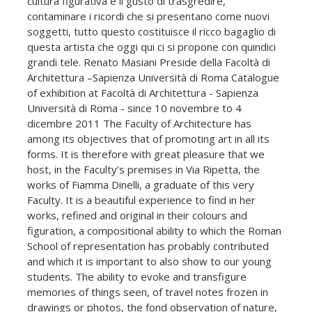
cultura figurativa e il gusto di trasgredire,
contaminare i ricordi che si presentano come nuovi
soggetti, tutto questo costituisce il ricco bagaglio di
questa artista che oggi qui ci si propone con quindici
grandi tele. Renato Masiani Preside della Facoltà di
Architettura –Sapienza Università di Roma Catalogue
of exhibition at Facoltà di Architettura - Sapienza
Università di Roma - since 10 novembre to 4
dicembre 2011 The Faculty of Architecture has
among its objectives that of promoting art in all its
forms. It is therefore with great pleasure that we
host, in the Faculty’s premises in Via Ripetta, the
works of Fiamma Dinelli, a graduate of this very
Faculty. It is a beautiful experience to find in her
works, refined and original in their colours and
figuration, a compositional ability to which the Roman
School of representation has probably contributed
and which it is important to also show to our young
students. The ability to evoke and transfigure
memories of things seen, of travel notes frozen in
drawings or photos, the fond observation of nature,