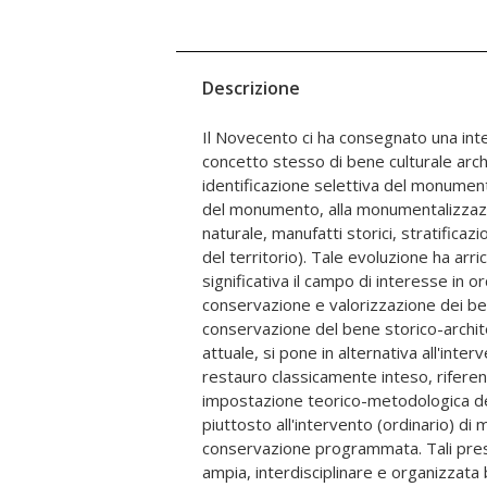
Descrizione
Il Novecento ci ha consegnato una int
dunque la possibilità e la capacità di g
concetto stesso di bene culturale arch
relazionata e dinamica, una notevol
identificazione selettiva del monument
peraltro fortemente eterogenea per car
del monumento, alla monumentalizzaz
formati. Il programma di ricerca si pro
naturale, manufatti storici, stratificazi
innovativo in ordine alla definizione d
del territorio). Tale evoluzione ha arri
procedurali mirate alla costruzione 
significativa il campo di interesse in ord
finalizzati alla documentazione, e 
conservazione e valorizzazione dei ben
conservazione e valorizzazione del patrimon
conservazione del bene storico-archit
urbano, nonché al loro utilizzo da p
attuale, si pone in alternativa all'inter
territoriali e di operatori tecnico-professio
restauro classicamente inteso, rifere
è lo specifico architettonico, nella sua re
impostazione teorico-metodologica de
urbana, e la città storicizzata, nel suo in
piuttosto all'intervento (ordinario) di
processo storico di formazione e trasformazion
conservazione programmata. Tali pres
I casi di studio sono individuati da cias
ampia, interdisciplinare e organizzata 
riferimento al proprio territorio d