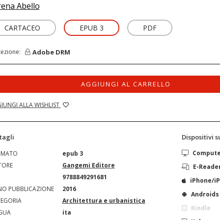
rena Abello
CARTACEO
EPUB 3
PDF
Adobe DRM
tezione:
AGGIUNGI AL CARRELLO
IUNGI ALLA WISHLIST
tagli
Dispositivi 
Comput
RMATO
epub 3
TORE
Gangemi Editore
E-Reade
N
9788849291681
iPhone/i
O PUBBLICAZIONE
2016
Androids
EGORIA
Architettura e urbanistica
Kindle
GUA
ita