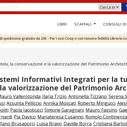
LIBRI
SCAFFALI
CONSIGLI D
e di spedizione gratuite da 25€ - Per i soci Coop o con tessera fedeltà Librerie.c
tutela, la conservazione e la valorizzazione del Patrimonio Archite
istemi Informativi Integrati per la t
 la valorizzazione del Patrimonio Ar
auro Vallerotonda
Ilaria Trizio
Antonella Tizzano
Serena S
,
,
,
ssi
Assunta Pelliccio
Annika Moscati
Roberto Mingucci
Ales
,
,
,
,
oliti
Paola Iacobucci
Simone Garagnani
Mauro Fassino
Gae
,
,
,
,
rnardi
Pia Davico
Mariateresa Cusanno
Romolo Continenz
,
,
,
efano Brusaporci
Luisa Bravo
Davide Borra
Cristiana Barto
,
,
,