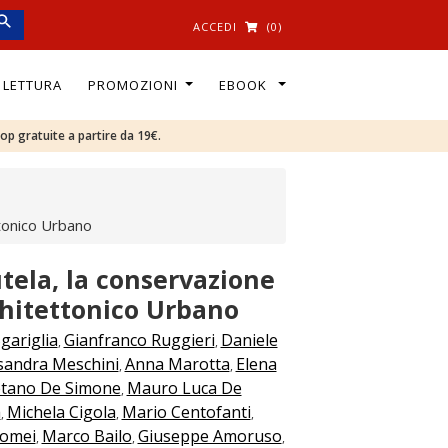
ACCEDI
(0)
I LETTURA
PROMOZIONI
EBOOK
oop gratuite a partire da 19€.
ttonico Urbano
utela, la conservazione
chitettonico Urbano
gariglia
Gianfranco Ruggieri
Daniele
,
,
sandra Meschini
Anna Marotta
Elena
,
,
tano De Simone
Mauro Luca De
,
a
Michela Cigola
Mario Centofanti
,
,
,
lomei
Marco Bailo
Giuseppe Amoruso
,
,
,