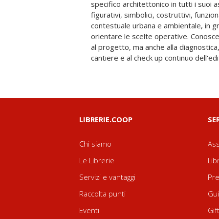
specifico architettonico in tutti i suoi a
contributo su una tematica di permanente 
figurativi, simbolici, costruttivi, funzion
emergenza del terremoto ha dramm
contestuale urbana e ambientale, in g
carenza di conoscenza sistemica, organizz
orientare le scelte operative. Conosc
beni storico-architettonici presenti sul 
al progetto, ma anche alla diagnostica
di Mario Centofanti con il coordinament
cantiere e al check up continuo dell'edi
LIBRERIE.COOP
SE
Chi siamo
Ass
Le Librerie
Lib
Servizi e vantaggi
Pre
Raccolta punti
Gui
Eventi
Gif