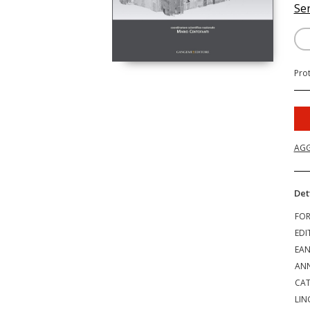
Se
Pro
AGG
Det
FO
EDI
EA
ANN
CAT
LIN