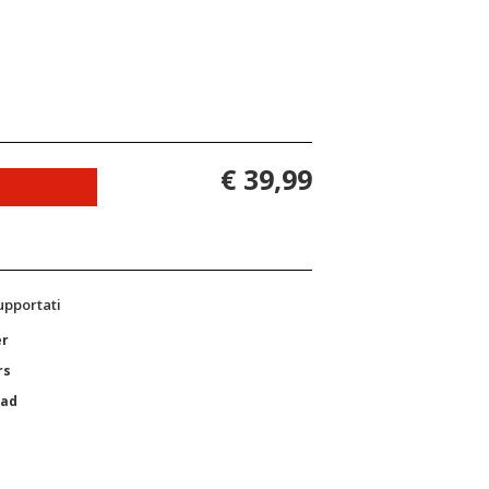
€ 39,99
supportati
er
rs
Pad