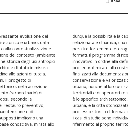
Kobo
eressante evoluzione del
estire, in maniera visuale,
itettonico e urbano, dalla
e massa di informazioni,
o alla contestualizzazione
atteristiche proprie e per
ione del contesto (ambiente
pone di fornire un contributo
one storica degli usi antropici
elle modalità organizzative e
cchito e dilatato in misura
di data base integrati,
ine alle azioni di tutela,
alle azioni di tutela,
i. Il progetto di
io architettonico e
ettonico, nella accezione
arte degli Enti pubblici
vento (straordinario) di
nali. Il campo di indagine
ndosi, secondo la
lazione contestuale
l restauro preventivo,
sieme, quale risultato del
 manutenzione e di
e sino all'attualità.
upposti implicano una
cuna Unità di ricerca in
base conoscitiva, mirata allo
i ambito. Un significativo