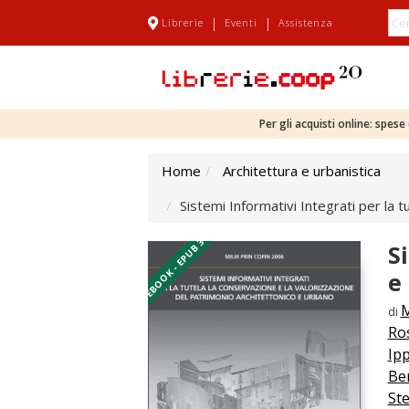
|
|
Librerie
Eventi
Assistenza
Per gli acquisti online: spes
Home
Architettura e urbanistica
Sistemi Informativi Integrati per la 
EBOOK - EPUB 3
S
e
M
di
Ro
Ipp
Be
St