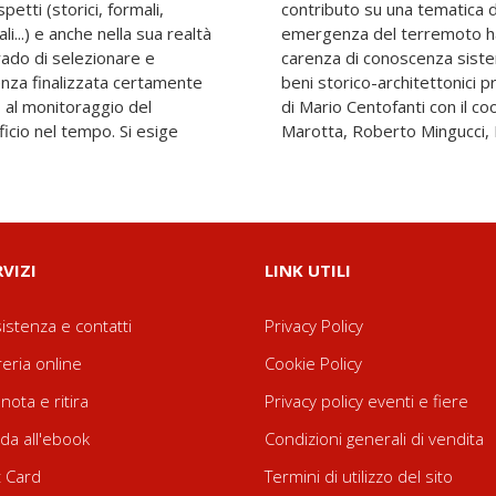
spetti (storici, formali,
attualità, atteso che la
ali...) e anche nella sua realtà
aticamente riproposto la
rado di selezionare e
ata e finalizzata, dei
enza finalizzata certamente
territorio. Il volume è a cura
, al monitoraggio del
o scientifico di Anna
ficio nel tempo. Si esige
Marotta, Roberto Mingucci, Mi
RVIZI
LINK UTILI
istenza e contatti
Privacy Policy
reria online
Cookie Policy
nota e ritira
Privacy policy eventi e fiere
da all'ebook
Condizioni generali di vendita
t Card
Termini di utilizzo del sito