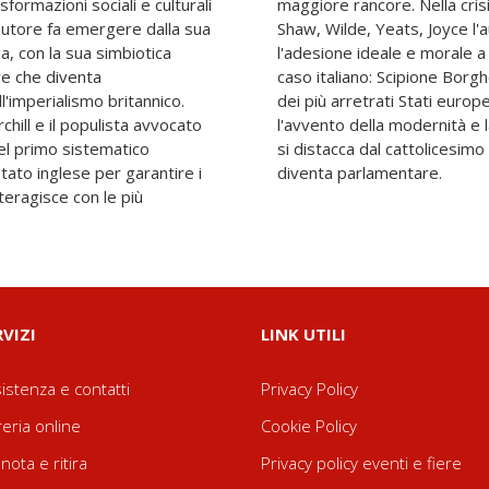
formazioni sociali e culturali
à di grandi intellettuali come
L'autore fa emergere dalla sua
intravede una tensione per
ia, con la sua simbiotica
e “patrie”. Da ultimo un
ve che diventa
lla nobiltà di uno
'imperialismo britannico.
o, costretto ad affrontare
hill e il populista avvocato
za della sua classe sociale
el primo sistematico
 Partito Radicale di cui
tato inglese per garantire i
diventa parlamentare.
nteragisce con le più
RVIZI
LINK UTILI
istenza e contatti
Privacy Policy
reria online
Cookie Policy
nota e ritira
Privacy policy eventi e fiere