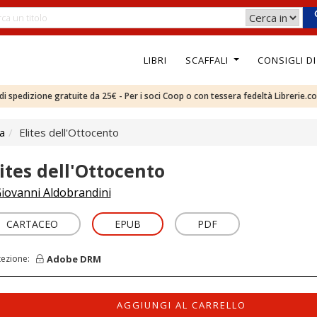
LIBRI
SCAFFALI
CONSIGLI D
e di spedizione gratuite da 25€ - Per i soci Coop o con tessera fedeltà Librerie.c
ca
Elites dell'Ottocento
lites dell'Ottocento
iovanni Aldobrandini
CARTACEO
EPUB
PDF
Adobe DRM
tezione:
AGGIUNGI AL CARRELLO