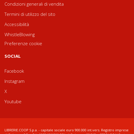
Condizioni generali di vendita
Termini di utilizzo del sito
Accessibilità
WhistleBlowing
Preferenze cookie
SOCIAL
Facebook
Instagram
X
Youtube
LIBRERIE.COOP S.p.a. - capitale sociale euro 900.000 int.vers. Registro imprese