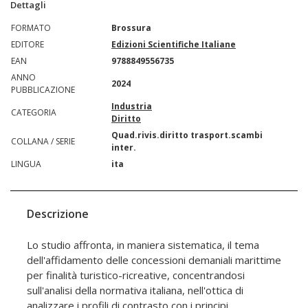
Dettagli
FORMATO
Brossura
EDITORE
Edizioni Scientifiche Italiane
EAN
9788849556735
ANNO
2024
PUBBLICAZIONE
Industria
CATEGORIA
Diritto
Quad.rivis.diritto trasport.scambi
COLLANA / SERIE
inter.
LINGUA
ita
Descrizione
Lo studio affronta, in maniera sistematica, il tema
dell'affidamento delle concessioni demaniali marittime
per finalità turistico-ricreative, concentrandosi
sull'analisi della normativa italiana, nell'ottica di
analizzare i profili di contrasto con i principi