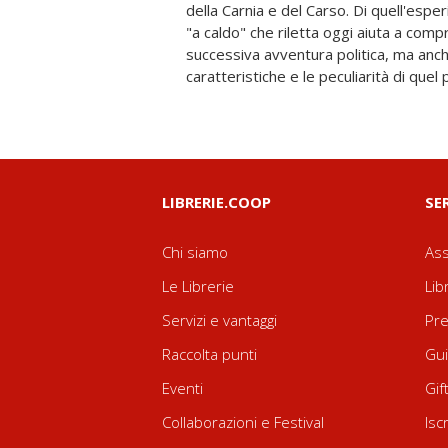
della Carnia e del Carso. Di quell'espe
(autore anche di un lungo saggio int
"a caldo" che riletta oggi aiuta a com
ripropone il Giornale di guerra del futur
successiva avventura politica, ma anch
caratteristiche e le peculiarità di quel
LIBRERIE.COOP
SE
Chi siamo
Ass
Le Librerie
Lib
Servizi e vantaggi
Pre
Raccolta punti
Gui
Eventi
Gif
Collaborazioni e Festival
Isc