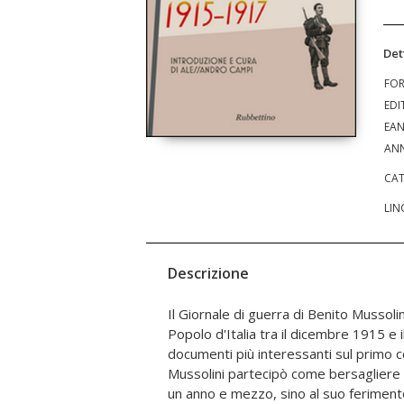
Det
FO
EDI
EA
ANN
CAT
LIN
Descrizione
Il Giornale di guerra di Benito Mussoli
bellico. Si tratta dunque di un diari
Popolo d'Italia tra il dicembre 1915 e 
pregiudizio ideologico, ma come un pr
documenti più interessanti sul primo co
Al tempo stesso si tratta di una test
Mussolini partecipò come bersaglier
riflette le esperienze all'epoca vissut
un anno e mezzo, sino al suo ferimento,
Quest'edizione, curata dallo storico e