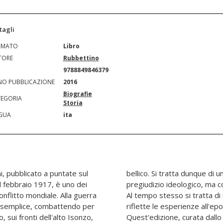
tagli
RMATO
Libro
TORE
Rubbettino
N
9788849846379
O PUBBLICAZIONE
2016
Biografie
EGORIA
Storia
GUA
ita
ni, pubblicato a puntate sul
o che va letto senza alcun
il febbraio 1917, è uno dei
ezioso documento storico.
nflitto mondiale. Alla guerra
imonianza personale che però
e semplice, combattendo per
e da molti altri combattenti.
 sui fronti dell'alto Isonzo,
 politologo Alessandro Campi