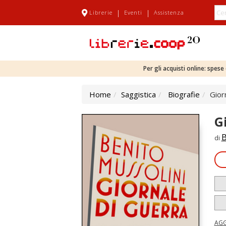
|
|
Librerie
Eventi
Assistenza
Per gli acquisti online: spes
Home
Saggistica
Biografie
Gior
G
B
di
AGG