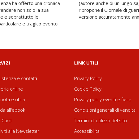
rienza ha offerto una cronaca
roduttivo d'inquadramento),
prendere non solo la sua
o capo del fascismo in una
e e soprattutto le
versione accuratamente annot
 particolare e tragico evento
RVIZI
LINK UTILI
istenza e contatti
Privacy Policy
reria online
Cookie Policy
nota e ritira
Privacy policy eventi e fiere
da all'ebook
Condizioni generali di vendita
t Card
Termini di utilizzo del sito
riviti alla Newsletter
Accessibilità