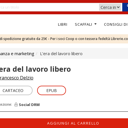
LIBRI
SCAFFALI
CONSIGLI D
e di spedizione gratuite da 25€ - Per i soci Coop o con tessera fedeltà Librerie.c
nanza e marketing
L’era del lavoro libero
’era del lavoro libero
rancesco Delzio
CARTACEO
EPUB
Social DRM
tezione:
AGGIUNGI AL CARRELLO