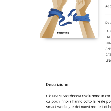
AGG
Det
FO
EDI
EA
ANN
CAT
LIN
Descrizione
C’è una straordinaria rivoluzione in co
che lo hanno caratterizzato a partire da
cui pochi finora hanno colto la reale p
Non è un sogno ad occhi aperti: è un 
smart working e dei nuovi modelli di lav
più visibile nei prossimi anni, asseconda