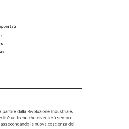
supportati
er
rs
Pad