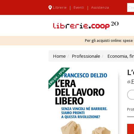
|
|
Librerie
Eventi
Assistenza
Per gli acquisti online: spes
Home
Professionale
Economia, fi
EBOOK - EPUB
L
F
di
Pro