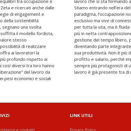
 equilibri tra occupazione e
lle generazioni più giovani.
 Zeta e ricercati anche dalle
o Libero. In questo nuovo
ategie di engagement e
 luogo di lavoro fisico
 della sostenibilità
iù un datore di lavoro
, segnano una svolta
ome le nostre vite. Non è
offitta il modello fordista,
a cura della famiglia e la
 valore stesso
 aspetti stanno
possibilità di realizzare
 del lavoro stesso e della
ffra ai lavoratori la
ine, dalla guerra tra
 più profondo rispetto ai
ri e collaboratori sono
 così diversi tra loro hanno
tto comune. Il futuro del
liberazione” del lavoro da
lavoro è già presente tra di 
dei pesi economici e sociali
RVIZI
LINK UTILI
istenza e contatti
Privacy Policy