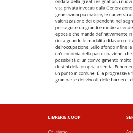
ondata della great resignation, i nuovi
lavoro che si sta formando a partire da
vita privata invocati dalla Generazione
Stiamo entrando nell’era del Lavor
generazioni più mature, le nuove str
paradigma, l’occupazione non ha più un
valorizzazione dei dipendenti nel segno
esclusivo ma vive di connessioni. Non ha p
perseguite da grandi e medie aziende
per tutta la vita, ma è fluida e flessibile c
epocale che manda definitivamente in s
più in netta contrapposizione con l
ridisegnando le modalità di lavoro e il
gestione del tempo libero, perché questi
dell’occupazione. Sullo sfondo infine la 
diventando parte integrante della qualità
un’economia della partecipazione, che o
sua produttività. Non è più dominata, inf
possibilità di un coinvolgimento molto
profitto e salario, perché imprendito
destini della propria azienda. Fenomeni
sempre più protagonisti di un proge
un punto in comune. È la progressiva “
gran parte dei vincoli, delle barriere, 
LIBRERIE.COOP
SE
Chi siamo
Ass