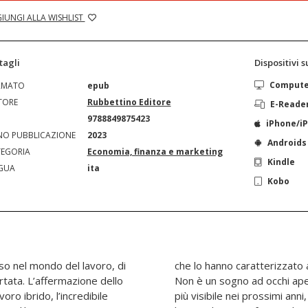
IUNGI ALLA WISHLIST
tagli
Dispositivi 
Comput
RMATO
epub
TORE
Rubbettino Editore
E-Reade
N
9788849875423
iPhone/i
O PUBBLICAZIONE
2023
Androids
EGORIA
Economia, finanza e marketing
Kindle
GUA
ita
Kobo
rso nel mondo del lavoro, di
lla Rivoluzione Industriale.
ortata. L’affermazione dello
trend che diventerà sempre
oro ibrido, l’incredibile
ndo la nuova coscienza del