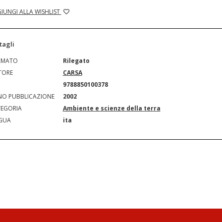
IUNGI ALLA WISHLIST
tagli
RMATO
Rilegato
TORE
CARSA
N
9788850100378
O PUBBLICAZIONE
2002
EGORIA
Ambiente e scienze della terra
GUA
ita