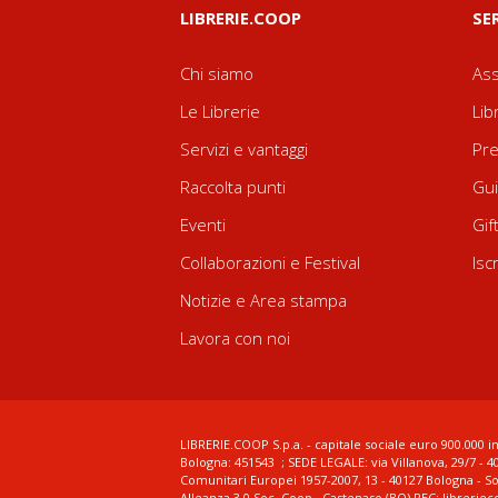
LIBRERIE.COOP
SE
Chi siamo
Ass
Le Librerie
Lib
Servizi e vantaggi
Pre
Raccolta punti
Gui
Eventi
Gif
Collaborazioni e Festival
Isc
Notizie e Area stampa
Lavora con noi
LIBRERIE.COOP S.p.a. - capitale sociale euro 900.000 in
Bologna: 451543 ; SEDE LEGALE: via Villanova, 29/7 - 4
Comunitari Europei 1957-2007, 13 - 40127 Bologna - S
Alleanza 3.0 Soc. Coop., Castenaso (BO) PEC: librerie