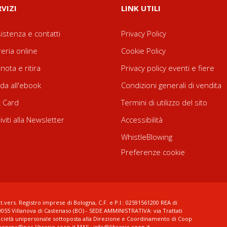
RVIZI
LINK UTILI
istenza e contatti
Privacy Policy
reria online
Cookie Policy
nota e ritira
Privacy policy eventi e fiere
da all'ebook
Condizioni generali di vendita
t Card
Termini di utilizzo del sito
riviti alla Newsletter
Accessibilità
WhistleBlowing
Preferenze cookie
t.vers. Registro imprese di Bologna, C.F. e P.I.: 02591561200 REA di
0055 Villanova di Castenaso (BO) - SEDE AMMINISTRATIVA: via Trattati
ocietà unipersonale sottoposta alla Direzione e Coordinamento di Coop
coopspa@pec.librerie.coop.it MAIL: info@librerie.coop.it