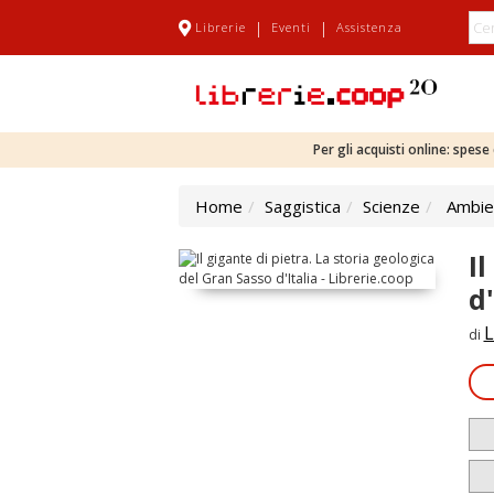
|
|
Librerie
Eventi
Assistenza
Per gli acquisti online: spes
Home
Saggistica
Scienze
Ambien
I
d'
L
di