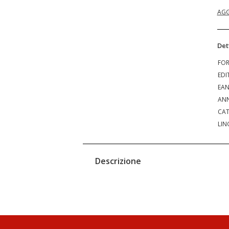
AGG
Det
FO
EDI
EA
ANN
CAT
LIN
Descrizione