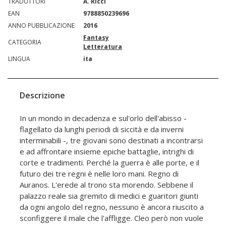
TRADUTTORI
A. Ricci
EAN
9788850239696
ANNO PUBBLICAZIONE
2016
Fantasy
CATEGORIA
Letteratura
LINGUA
ita
Descrizione
In un mondo in decadenza e sul'orlo dell'abisso -
flagellato da lunghi periodi di siccità e da inverni
interminabili -, tre giovani sono destinati a incontrarsi
e ad affrontare insieme epiche battaglie, intrighi di
corte e tradimenti. Perché la guerra è alle porte, e il
futuro dei tre regni è nelle loro mani. Regno di
Auranos. L'erede al trono sta morendo. Sebbene il
palazzo reale sia gremito di medici e guaritori giunti
da ogni angolo del regno, nessuno è ancora riuscito a
sconfiggere il male che l'affligge. Cleo però non vuole