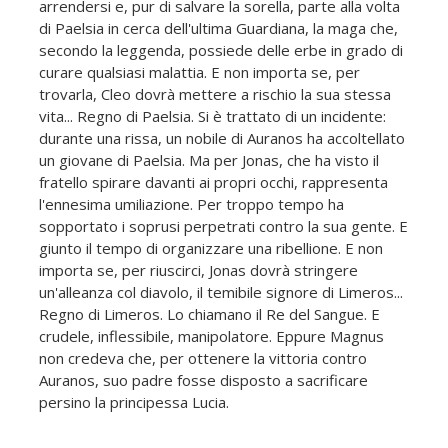
arrendersi e, pur di salvare la sorella, parte alla volta
di Paelsia in cerca dell'ultima Guardiana, la maga che,
secondo la leggenda, possiede delle erbe in grado di
curare qualsiasi malattia. E non importa se, per
trovarla, Cleo dovrà mettere a rischio la sua stessa
vita... Regno di Paelsia. Si è trattato di un incidente:
durante una rissa, un nobile di Auranos ha accoltellato
un giovane di Paelsia. Ma per Jonas, che ha visto il
fratello spirare davanti ai propri occhi, rappresenta
l'ennesima umiliazione. Per troppo tempo ha
sopportato i soprusi perpetrati contro la sua gente. E
giunto il tempo di organizzare una ribellione. E non
importa se, per riuscirci, Jonas dovrà stringere
un'alleanza col diavolo, il temibile signore di Limeros...
Regno di Limeros. Lo chiamano il Re del Sangue. E
crudele, inflessibile, manipolatore. Eppure Magnus
non credeva che, per ottenere la vittoria contro
Auranos, suo padre fosse disposto a sacrificare
persino la principessa Lucia.