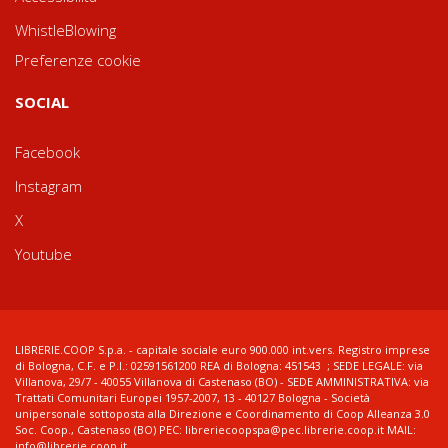
WhistleBlowing
Preferenze cookie
SOCIAL
Facebook
Instagram
X
Youtube
LIBRERIE.COOP S.p.a. - capitale sociale euro 900.000 int.vers. Registro imprese
di Bologna, C.F. e P.I.: 02591561200 REA di Bologna: 451543 ; SEDE LEGALE: via
Villanova, 29/7 - 40055 Villanova di Castenaso (BO) - SEDE AMMINISTRATIVA: via
Trattati Comunitari Europei 1957-2007, 13 - 40127 Bologna - Società
unipersonale sottoposta alla Direzione e Coordinamento di Coop Alleanza 3.0
Soc. Coop., Castenaso (BO) PEC: libreriecoopspa@pec.librerie.coop.it MAIL:
info@librerie.coop.it