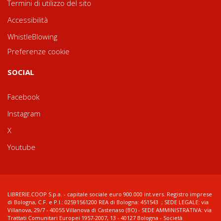
Termini di utilizzo del sito
Accessibilità
WhistleBlowing
Preferenze cookie
SOCIAL
Facebook
Instagram
X
Youtube
LIBRERIE.COOP S.p.a. - capitale sociale euro 900.000 int.vers. Registro imprese
di Bologna, C.F. e P.I.: 02591561200 REA di Bologna: 451543 ; SEDE LEGALE: via
Villanova, 29/7 - 40055 Villanova di Castenaso (BO) - SEDE AMMINISTRATIVA: via
Trattati Comunitari Europei 1957-2007, 13 - 40127 Bologna - Società