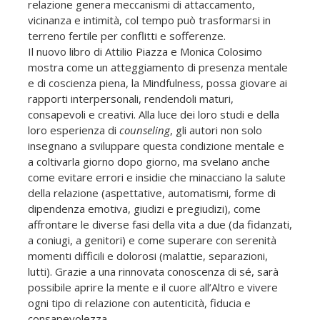
relazione genera meccanismi di attaccamento,
vicinanza e intimità, col tempo può trasformarsi in
terreno fertile per conflitti e sofferenze.
Il nuovo libro di Attilio Piazza e Monica Colosimo
mostra come un atteggiamento di presenza mentale
e di coscienza piena, la Mindfulness, possa giovare ai
rapporti interpersonali, rendendoli maturi,
consapevoli e creativi. Alla luce dei loro studi e della
loro esperienza di
counseling
, gli autori non solo
insegnano a sviluppare questa condizione mentale e
a coltivarla giorno dopo giorno, ma svelano anche
come evitare errori e insidie che minacciano la salute
della relazione (aspettative, automatismi, forme di
dipendenza emotiva, giudizi e pregiudizi), come
affrontare le diverse fasi della vita a due (da fidanzati,
a coniugi, a genitori) e come superare con serenità
momenti difficili e dolorosi (malattie, separazioni,
lutti). Grazie a una rinnovata conoscenza di sé, sarà
possibile aprire la mente e il cuore all’Altro e vivere
ogni tipo di relazione con autenticità, fiducia e
consapevolezza.