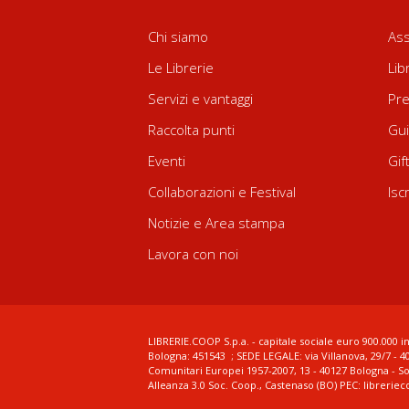
Chi siamo
Ass
Le Librerie
Lib
Servizi e vantaggi
Pre
Raccolta punti
Gui
Eventi
Gif
Collaborazioni e Festival
Isc
Notizie e Area stampa
Lavora con noi
LIBRERIE.COOP S.p.a. - capitale sociale euro 900.000 in
Bologna: 451543 ; SEDE LEGALE: via Villanova, 29/7 - 4
Comunitari Europei 1957-2007, 13 - 40127 Bologna - S
Alleanza 3.0 Soc. Coop., Castenaso (BO) PEC: librerie