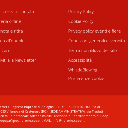
istenza e contatti
Privacy Policy
reria online
Cookie Policy
nota e ritira
Privacy policy eventi e fiere
da all'ebook
Condizioni generali di vendita
t Card
Termini di utilizzo del sito
riviti alla Newsletter
Accessibilità
WhistleBlowing
Preferenze cookie
t.vers. Registro imprese di Bologna, C.F. e P.I.: 02591561200 REA di
0055 Villanova di Castenaso (BO) - SEDE AMMINISTRATIVA: via Trattati
ocietà unipersonale sottoposta alla Direzione e Coordinamento di Coop
coopspa@pec.librerie.coop.it MAIL: info@librerie.coop.it