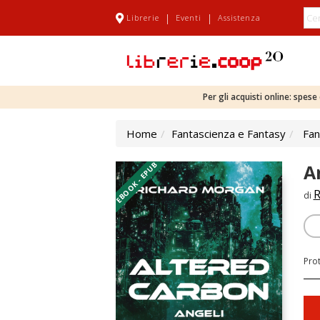
|
|
Librerie
Eventi
Assistenza
Per gli acquisti online: spes
Home
Fantascienza e Fantasy
Fan
EBOOK - EPUB
A
R
di
Pro