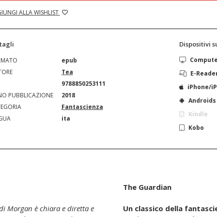
IUNGI ALLA WISHLIST
tagli
Dispositivi 
Comput
RMATO
epub
TORE
Tea
E-Reade
N
9788850253111
iPhone/i
O PUBBLICAZIONE
2018
Androids
EGORIA
Fantascienza
Kindle
GUA
ita
Kobo
The Guardian
i Morgan è chiara e diretta e
Un classico della fantas