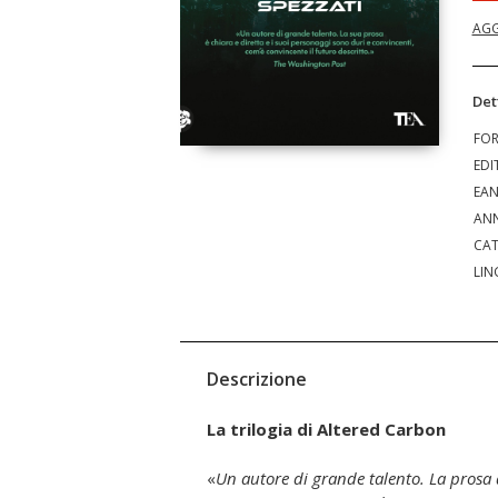
AGG
Det
FO
EDI
EA
ANN
CAT
LIN
Descrizione
La trilogia di Altered Carbon
«
Un autore di grande talento. La prosa d