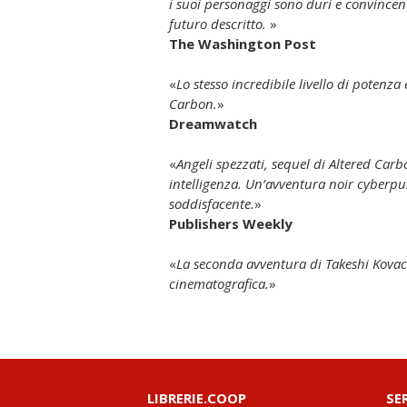
i suoi personaggi sono duri e convincenti, com’è convincent
futuro descritto.
»
The Washington Post
«
Lo stesso incredibile livello di potenza
Carbon
.
»
Dreamwatch
«
Angeli spezzati
, sequel di
Altered Carb
intelligenza. Un’avventura noir cyberpunk superiore e
soddisfacente.
»
Publishers Weekly
«
La seconda avventura di Takeshi Kovacs è altrettan
cinematografica.
»
LIBRERIE.COOP
SE