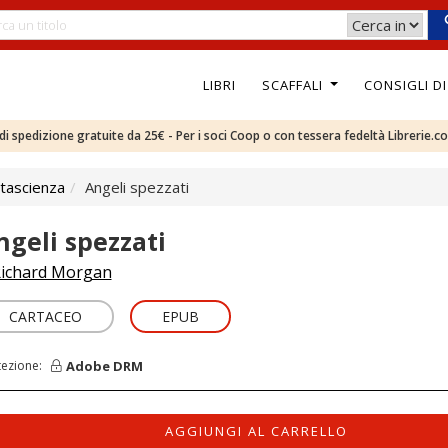
LIBRI
SCAFFALI
CONSIGLI D
e di spedizione gratuite da 25€ - Per i soci Coop o con tessera fedeltà Librerie.c
tascienza
Angeli spezzati
ngeli spezzati
ichard Morgan
CARTACEO
EPUB
Adobe DRM
tezione:
AGGIUNGI AL CARRELLO