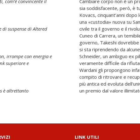
e il
Cambiare corpo non è un pro
sia soddisfacente, però, è t
Kovacs, cinquant’anni dopo le
una «custodia» nuova su San
 e di suspense di
Altered
civile tra il governo e il riv
Cuneo di Carrera, un temibil
governo, Takeshi dovrebbe 
si sta riprendendo da alcune 
on
, irrompe con energia e
Schneider, un ambiguo ex pilo
veramente difficile da rifiut
Wardani gli propongono infat
compito di ritrovare e recup
più antica ed evoluta dell'uni
to
un premio dal valore illimitato,
RVIZI
LINK UTILI