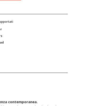
supportati
er
rs
Pad
cienza contemporanea.