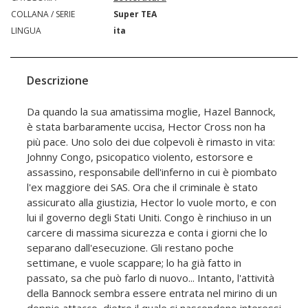
COLLANA / SERIE
Super TEA
LINGUA
ita
Descrizione
Da quando la sua amatissima moglie, Hazel Bannock,
è stata barbaramente uccisa, Hector Cross non ha
più pace. Uno solo dei due colpevoli è rimasto in vita:
Johnny Congo, psicopatico violento, estorsore e
assassino, responsabile dell'inferno in cui è piombato
l'ex maggiore dei SAS. Ora che il criminale è stato
assicurato alla giustizia, Hector lo vuole morto, e con
lui il governo degli Stati Uniti. Congo è rinchiuso in un
carcere di massima sicurezza e conta i giorni che lo
separano dall'esecuzione. Gli restano poche
settimane, e vuole scappare; lo ha già fatto in
passato, sa che può farlo di nuovo... Intanto, l'attività
della Bannock sembra essere entrata nel mirino di un
doppio attacco, dietro il quale si nascondono interessi