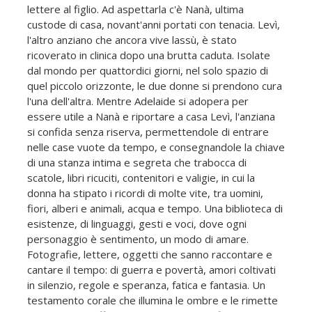
lettere al figlio. Ad aspettarla c'è Nanà, ultima
custode di casa, novant'anni portati con tenacia. Levì,
l'altro anziano che ancora vive lassù, è stato
ricoverato in clinica dopo una brutta caduta. Isolate
dal mondo per quattordici giorni, nel solo spazio di
quel piccolo orizzonte, le due donne si prendono cura
l'una dell'altra. Mentre Adelaide si adopera per
essere utile a Nanà e riportare a casa Levì, l'anziana
si confida senza riserva, permettendole di entrare
nelle case vuote da tempo, e consegnandole la chiave
di una stanza intima e segreta che trabocca di
scatole, libri ricuciti, contenitori e valigie, in cui la
donna ha stipato i ricordi di molte vite, tra uomini,
fiori, alberi e animali, acqua e tempo. Una biblioteca di
esistenze, di linguaggi, gesti e voci, dove ogni
personaggio è sentimento, un modo di amare.
Fotografie, lettere, oggetti che sanno raccontare e
cantare il tempo: di guerra e povertà, amori coltivati
in silenzio, regole e speranza, fatica e fantasia. Un
testamento corale che illumina le ombre e le rimette