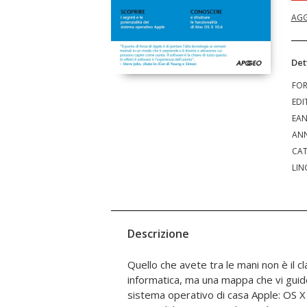
AGG
Det
FO
EDI
EA
ANN
CAT
LIN
Descrizione
Quello che avete tra le mani non è il c
perché passare a Snow Leopard, e impareret
informatica, ma una mappa che vi guid
lettura adatta sia agli utenti Mac che voglio
sistema operativo di casa Apple: OS X 10.6, nome in codice Snow
agli utenti Windows che stanno considerando il passaggio al