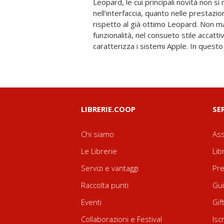
Leopard, le cui principali novità non s
sistema di Cupertino. Inoltre, per i lettori p
nell'interfaccia, quanto nelle prestazi
sono presenti parti dedicate all'utilizz
rispetto al già ottimo Leopard. Non mancano nu
rete. Tutto in un linguaggio semplice e chiaro, 
funzionalità, nel consueto stile accat
caratterizza i sistemi Apple. In quest
LIBRERIE.COOP
SE
Chi siamo
Ass
Le Librerie
Lib
Servizi e vantaggi
Pre
Raccolta punti
Gui
Eventi
Gif
Collaborazioni e Festival
Isc