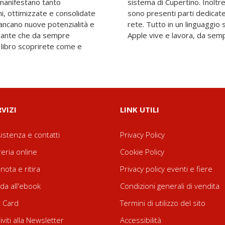
i manifestano tanto
iù curiosi o esigenti,
oni, ottimizzate e consolidate
o del Terminale e al lavoro in
ove potenzialità e
scritto da chi con
tivante che da sempre
Apple vive e lavora, da sem
o libro scoprirete come e
RVIZI
LINK UTILI
istenza e contatti
Privacy Policy
reria online
Cookie Policy
nota e ritira
Privacy policy eventi e fiere
da all'ebook
Condizioni generali di vendita
t Card
Termini di utilizzo del sito
riviti alla Newsletter
Accessibilità