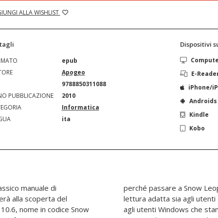
IUNGI ALLA WISHLIST
tagli
Dispositivi 
Comput
RMATO
epub
TORE
Apogeo
E-Reade
N
9788850311088
iPhone/i
O PUBBLICAZIONE
2010
Androids
EGORIA
Informatica
Kindle
GUA
ita
Kobo
lassico manuale di
e ad apprezzarlo. Un
erà alla scoperta del
no capire OS X 10.6, sia