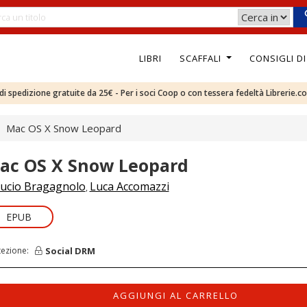
LIBRI
SCAFFALI
CONSIGLI D
e di spedizione gratuite da 25€ - Per i soci Coop o con tessera fedeltà Librerie.c
Mac OS X Snow Leopard
ac OS X Snow Leopard
ucio Bragagnolo
Luca Accomazzi
,
EPUB
Social DRM
tezione:
AGGIUNGI AL CARRELLO