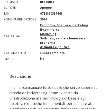
FORMATO
Brossura
EDITORE
Apogeo
EAN
9788850337446
ANNO PUBBLICAZIONE
2024
Economia, finanza e marketing
E-commerce
Marketing
CATEGORIA
Self-help, salute e benessere
Economia
Attualità e politica
COLLANA / SERIE
Guida completa
LINGUA
ita
Descrizione
In un unico manuale tutto quello che serve sapere sul
mondo dell'advertising online. Si parte da
un'introduzione alla terminologia di base e agli
obiettivi e metriche fondamentali, per passare alla
pianificazione di una strategia, definendo il target e