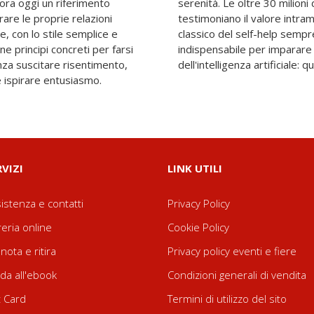
ora oggi un riferimento
pie vendute nel mondo
rare le proprie relazioni
ei suoi insegnamenti. Un
e, con lo stile semplice e
ricco di saggezza pratica,
e principi concreti per farsi
ù importante anche nell'era
za suscitare risentimento,
dell'intelligenza artificiale: 
 e ispirare entusiasmo.
RVIZI
LINK UTILI
istenza e contatti
Privacy Policy
reria online
Cookie Policy
nota e ritira
Privacy policy eventi e fiere
da all'ebook
Condizioni generali di vendita
t Card
Termini di utilizzo del sito