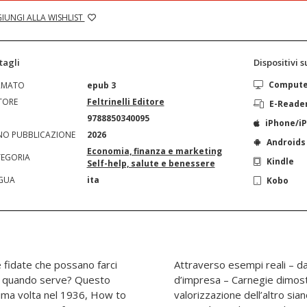
IUNGI ALLA WISHLIST
tagli
Dispositivi 
Comput
RMATO
epub 3
TORE
Feltrinelli Editore
E-Reade
N
9788850340095
iPhone/i
O PUBBLICAZIONE
2026
Androids
Economia, finanza e marketing
EGORIA
Kindle
Self-help, salute e benessere
GUA
ita
Kobo
 fidate che possano farci
incoln a importanti leader
rci quando serve? Questo
empatia, l’ascolto e la
prima volta nel 1936, How to
ecisive per il successo e la