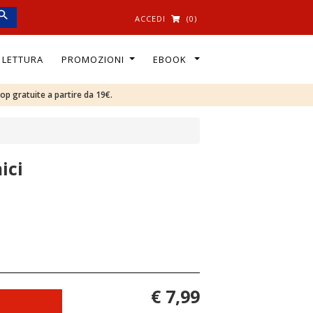
ACCEDI
(0)
I LETTURA
PROMOZIONI
EBOOK
oop gratuite a partire da 19€.
ici
€ 7,99