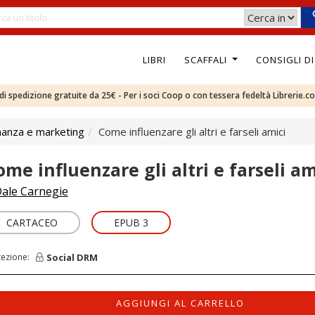
LIBRI
SCAFFALI
CONSIGLI D
e di spedizione gratuite da 25€ - Per i soci Coop o con tessera fedeltà Librerie.c
nanza e marketing
Come influenzare gli altri e farseli amici
ome influenzare gli altri e farseli am
ale Carnegie
CARTACEO
EPUB 3
Social DRM
tezione:
AGGIUNGI AL CARRELLO