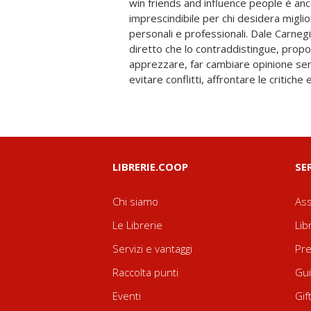
win friends and influence people è anc
serenità. Le oltre 30 milioni di co
imprescindibile per chi desidera miglio
testimoniano il valore intramontabile d
personali e professionali. Dale Carnegi
classico del self-help sempre attuale, 
diretto che lo contraddistingue, propon
indispensabile per imparare l’arte pi
apprezzare, far cambiare opinione sen
evitare conflitti, affrontare le critiche
LIBRERIE.COOP
SE
Chi siamo
Ass
Le Librerie
Lib
Servizi e vantaggi
Pre
Raccolta punti
Gui
Eventi
Gif