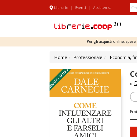
|
|
Librerie
Eventi
Assistenza
Per gli acquisti online: spes
Home
Professionale
Economia, fi
EBOOK - EPUB 3
C
D
di
Pro