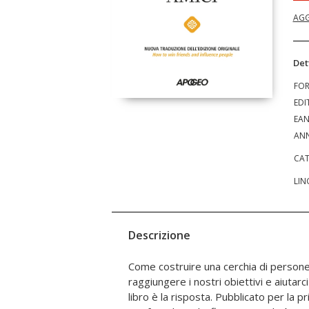
AGG
Det
FO
EDI
EA
ANN
CAT
LIN
Descrizione
Come costruire una cerchia di persone
Attraverso esempi reali – da Abraham L
raggiungere i nostri obiettivi e aiuta
d’impresa – Carnegie dimostra come l’
libro è la risposta. Pubblicato per la 
valorizzazione dell’altro siano leve d