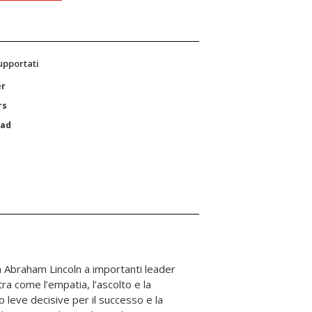
supportati
er
rs
Pad