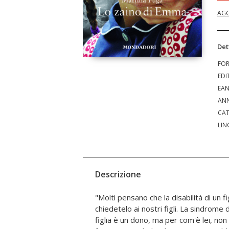
AGG
Det
FO
EDI
EA
ANN
CAT
LIN
Descrizione
"Molti pensano che la disabilità di un f
episodi, riflessioni si snodano lungo il perco
chiedetelo ai nostri figli. La sindrome di Down non è un dono, mia
disabilità della figlia iniziato quasi dieci anni fa. Nelle istantanee di
figlia è un dono, ma per com'è lei, no
vita narrate in una prosa asciutta 