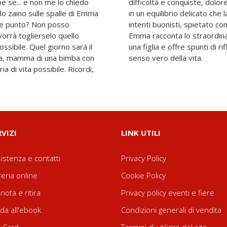
 se... e non me lo chiedo
, paura e fiducia nel futuro,
llo zaino sulle spalle di Emma
a spesso impone. Lontano da
che punto? Non posso
sa essere, Lo zaino di
vorrà toglierselo quello
to che lega una madre a
ssibile. Quel giorno sarà il
 a chiunque si interroghi sul
senso vero della vita.
a di vita possibile. Ricordi,
RVIZI
LINK UTILI
istenza e contatti
Privacy Policy
reria online
Cookie Policy
nota e ritira
Privacy policy eventi e fiere
da all'ebook
Condizioni generali di vendita