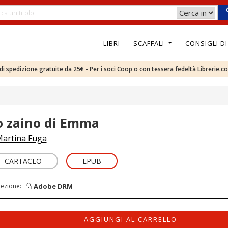
LIBRI
SCAFFALI
CONSIGLI D
e di spedizione gratuite da 25€ - Per i soci Coop o con tessera fedeltà Librerie.c
o zaino di Emma
artina Fuga
CARTACEO
EPUB
Adobe DRM
tezione:
AGGIUNGI AL CARRELLO