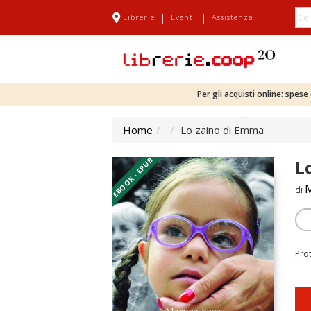
|
|
Librerie
Eventi
Assistenza
Per gli acquisti online: spes
Home
Lo zaino di Emma
EBOOK - EPUB
L
M
di
Pro