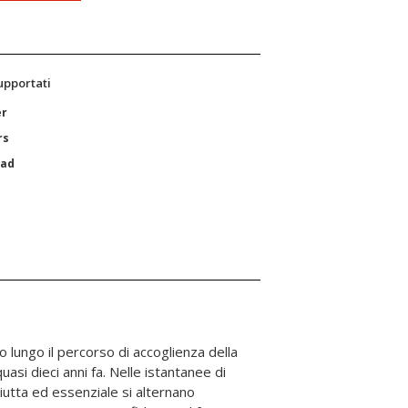
supportati
er
rs
Pad