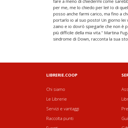
fare a meno di chiedermi come sarebbe
difficoltà e conquiste, dolore e coraggio
per me, me lo chiedo per lei! Io di que
in un equilibrio delicato che la vit
posso anche farmi carico, ma fino a 
intenti buonisti, spietato come la verità 
portarlo io al suo posto! Un giorno lei 
Emma racconta lo straordinario rappor
zaino e io dovrò spiegarle che non è po
una figlia e offre spunti di riflessione
più difficile della mia vita." Martina Fuga, mamma di una bimba con
sindrome di Down, racconta la sua stori
LIBRERIE.COOP
SE
Chi siamo
Ass
Le Librerie
Lib
Servizi e vantaggi
Pre
Raccolta punti
Gui