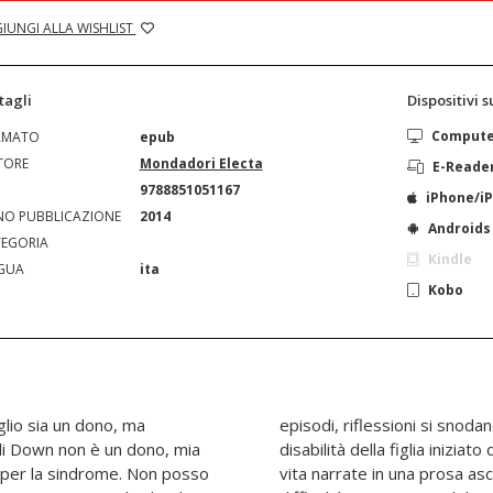
IUNGI ALLA WISHLIST
tagli
Dispositivi 
Comput
RMATO
epub
TORE
Mondadori Electa
E-Reade
N
9788851051167
iPhone/i
O PUBBLICAZIONE
2014
Androids
EGORIA
Kindle
GUA
ita
Kobo
iglio sia un dono, ma
rso di accoglienza della
n per la sindrome. Non posso
ed essenziale si alternano