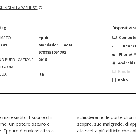
IUNGI ALLA WISHLIST
tagli
Dispositivi 
Comput
RMATO
epub
TORE
Mondadori Electa
E-Reade
N
9788851051792
iPhone/i
O PUBBLICAZIONE
2015
Androids
EGORIA
Kindle
GUA
ita
Kobo
 mai esistito. I suoi occhi
conosciuto. Un mondo cui
orno. Un potere oscuro e
he lo trascinerà di fronte
ne. Eppure è qualcos'altro a
a mai dovuto affrontare: