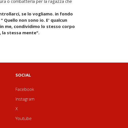
trollarci, se lo vogliamo. in fondo
" Quello non sono io. E' qualcun
e in me, condividimo lo stesso corpo
, la stessa mente".
SOCIAL
Facebook
Instagram
X
Youtube