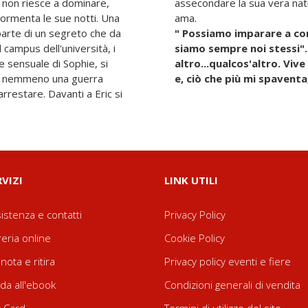
e non riesce a dominare,
terla per la ragazza che
tormenta le sue notti. Una
ama.
parte di un segreto che da
" Possiamo imparare a con
campus dell'università, i
siamo sempre noi stessi". 
e sensuale di Sophie, si
altro...qualcos'altro. Viv
he nemmeno una guerra
e, ciò che più mi spaventa
 arrestare. Davanti a Eric si
RVIZI
LINK UTILI
istenza e contatti
Privacy Policy
reria online
Cookie Policy
nota e ritira
Privacy policy eventi e fiere
da all'ebook
Condizioni generali di vendita