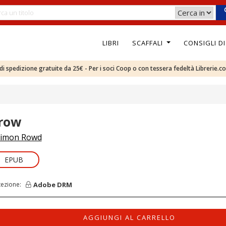
LIBRI
SCAFFALI
CONSIGLI D
e di spedizione gratuite da 25€ - Per i soci Coop o con tessera fedeltà Librerie.c
row
imon Rowd
EPUB
Adobe DRM
tezione:
AGGIUNGI AL CARRELLO