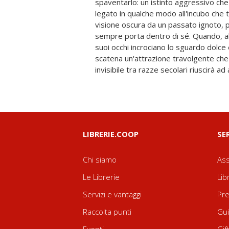
spaventarlo: un istinto aggressivo ch
assecondare la sua vera natura o combat
legato in qualche modo all'incubo che 
visione oscura da un passato ignoto, 
sempre porta dentro di sé. Quando, al 
suoi occhi incrociano lo sguardo dolce 
scatena un'attrazione travolgente c
invisibile tra razze secolari riuscirà ad
LIBRERIE.COOP
SE
Chi siamo
Ass
Le Librerie
Lib
Servizi e vantaggi
Pre
Raccolta punti
Gui