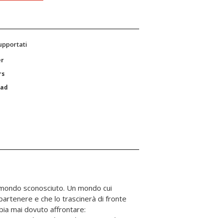
supportati
er
rs
Pad