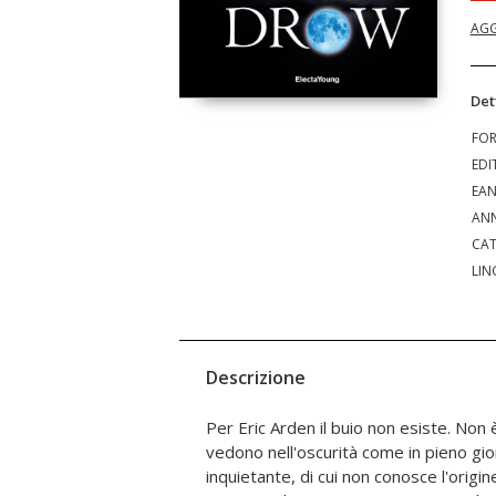
AGG
Det
FO
EDI
EA
ANN
CAT
LIN
Descrizione
Per Eric Arden il buio non esiste. Non è
schiuderanno le porte di un mondo s
vedono nell'oscurità come in pieno gi
scopre, suo malgrado, di appartenere e c
inquietante, di cui non conosce l'origi
alla scelta più difficile che abbi