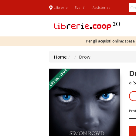
|
|
Librerie
Eventi
Assistenza
Per gli acquisti online: spes
Home
Drow
EBOOK - EPUB
D
S
di
Pro