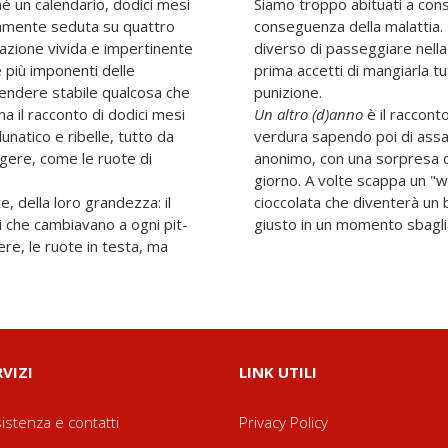
 né un calendario, dodici mesi
Siamo troppo abituati a consi
damente seduta su quattro
conseguenza della malattia. 
razione vivida e impertinente
diverso di passeggiare nella
e più imponenti delle
prima accetti di mangiarla tut
rendere stabile qualcosa che
punizione.
ma il racconto di dodici mesi
Un altro (d)anno
è il raccont
lunatico e ribelle, tutto da
verdura sapendo poi di ass
ngere, come le ruote di
anonimo, con una sorpresa
giorno. A volte scappa un "w
, della loro grandezza: il
cioccolata che diventerà un 
i che cambiavano a ogni pit-
giusto in un momento sbagli
ere, le ruote in testa, ma
RVIZI
LINK UTILI
istenza e contatti
Privacy Policy