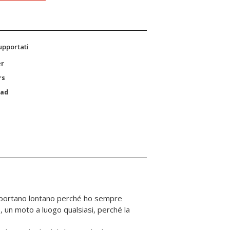
supportati
er
rs
Pad
i portano lontano perché ho sempre
 un moto a luogo qualsiasi, perché la