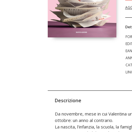
AGG
Det
FO
EDI
EA
ANN
CAT
LIN
Descrizione
Da novembre, mese in cui Valentina url
ottobre: un anno al contrario.
La nascita, l'infanzia, la scuola, la famigli