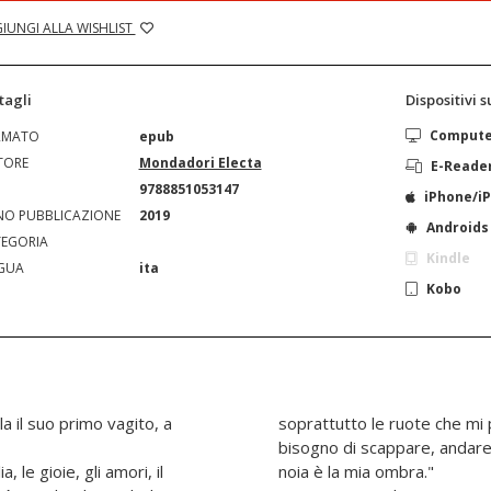
IUNGI ALLA WISHLIST
tagli
Dispositivi 
Comput
RMATO
epub
TORE
Mondadori Electa
E-Reade
N
9788851053147
iPhone/i
O PUBBLICAZIONE
2019
Androids
EGORIA
Kindle
GUA
ita
Kobo
a il suo primo vagito, a
soprattutto le ruote che m
bisogno di scappare, andare,
a, le gioie, gli amori, il
noia è la mia ombra."