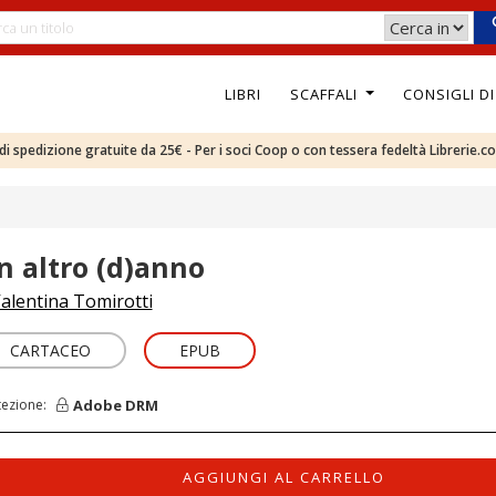
LIBRI
SCAFFALI
CONSIGLI D
e di spedizione gratuite da 25€ - Per i soci Coop o con tessera fedeltà Librerie.c
n altro (d)anno
alentina Tomirotti
CARTACEO
EPUB
Adobe DRM
tezione:
AGGIUNGI AL CARRELLO