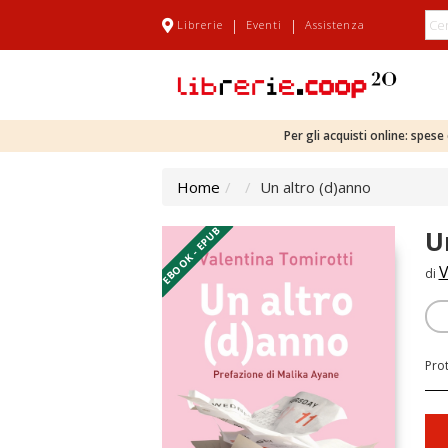
|
|
Librerie
Eventi
Assistenza
Per gli acquisti online: spes
Home
Un altro (d)anno
EBOOK - EPUB
U
V
di
Pro