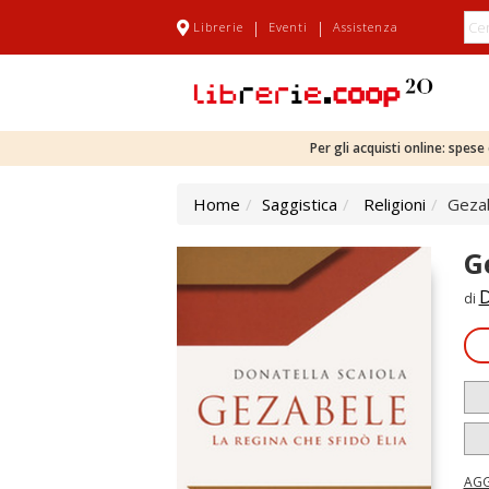
|
|
Librerie
Eventi
Assistenza
Per gli acquisti online: spes
Home
Saggistica
Religioni
Gezab
G
D
di
AGG