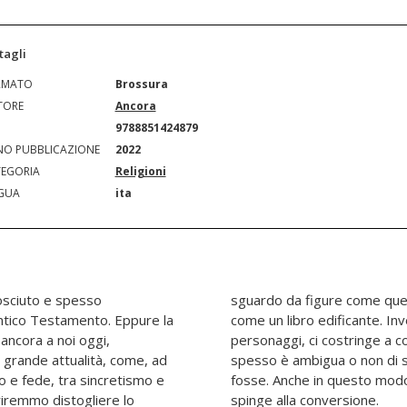
tagli
RMATO
Brossura
TORE
Ancora
N
9788851424879
O PUBBLICAZIONE
2022
EGORIA
Religioni
GUA
ita
sciuto e spesso
 a torto, la Bibbia
Antico Testamento. Eppure la
regina Gezabele, come altri
 ancora a noi oggi,
a nostra umanità, che
i grande attualità, come, ad
a virtù come vorremmo che
o e fede, tra sincretismo e
Parola di Dio ci educa e ci
riremmo distogliere lo
spinge alla conversione.