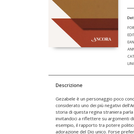
Det
FO
EDI
EA
ANN
CAT
LIN
Descrizione
Gezabele è un personaggio poco cono
sguardo da figure come queste, considerando,
considerato uno dei più negativi dell'
come un libro edificante. Invece la 
storia di questa regina straniera parla
personaggi, ci costringe a confrontarci con l
invitandoci a riflettere su argomenti d
spesso è ambigua o non di specchiat
esempio, il rapporto tra potere politic
fosse. Anche in questo modo, però, la 
adorazione del Dio unico. Forse prefe