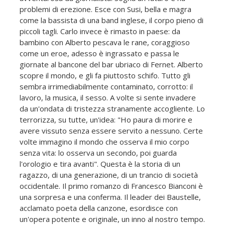
problemi di erezione. Esce con Susi, bella e magra
come la bassista di una band inglese, il corpo pieno di
piccoli tagli. Carlo invece è rimasto in paese: da
bambino con Alberto pescava le rane, coraggioso
come un eroe, adesso è ingrassato e passa le
giornate al bancone del bar ubriaco di Fernet. Alberto
scopre il mondo, e gli fa piuttosto schifo. Tutto gli
sembra irrimediabilmente contaminato, corrotto: il
lavoro, la musica, il sesso. A volte si sente invadere
da un'ondata di tristezza stranamente accogliente. Lo
terrorizza, su tutte, un'idea: "Ho paura di morire e
avere vissuto senza essere servito a nessuno. Certe
volte immagino il mondo che osserva il mio corpo
senza vita: lo osserva un secondo, poi guarda
l'orologio e tira avanti". Questa è la storia di un
ragazzo, di una generazione, di un trancio di società
occidentale. Il primo romanzo di Francesco Bianconi è
una sorpresa e una conferma. Il leader dei Baustelle,
acclamato poeta della canzone, esordisce con
un'opera potente e originale, un inno al nostro tempo.