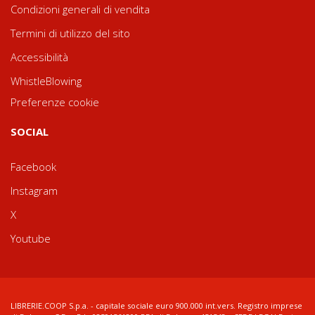
Condizioni generali di vendita
Termini di utilizzo del sito
Accessibilità
WhistleBlowing
Preferenze cookie
SOCIAL
Facebook
Instagram
X
Youtube
LIBRERIE.COOP S.p.a. - capitale sociale euro 900.000 int.vers. Registro imprese