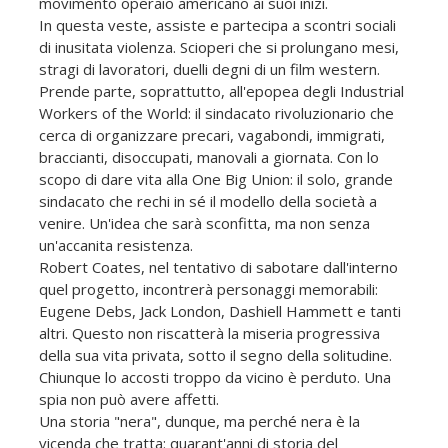
movimento operaio americano ai suoi inizi.
In questa veste, assiste e partecipa a scontri sociali
di inusitata violenza. Scioperi che si prolungano mesi,
stragi di lavoratori, duelli degni di un film western.
Prende parte, soprattutto, all'epopea degli Industrial
Workers of the World: il sindacato rivoluzionario che
cerca di organizzare precari, vagabondi, immigrati,
braccianti, disoccupati, manovali a giornata. Con lo
scopo di dare vita alla One Big Union: il solo, grande
sindacato che rechi in sé il modello della società a
venire. Un'idea che sarà sconfitta, ma non senza
un'accanita resistenza.
Robert Coates, nel tentativo di sabotare dall'interno
quel progetto, incontrerà personaggi memorabili:
Eugene Debs, Jack London, Dashiell Hammett e tanti
altri. Questo non riscatterà la miseria progressiva
della sua vita privata, sotto il segno della solitudine.
Chiunque lo accosti troppo da vicino è perduto. Una
spia non può avere affetti.
Una storia "nera", dunque, ma perché nera è la
vicenda che tratta: quarant'anni di storia del