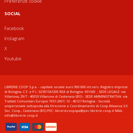
Preferenze cookie
SOCIAL
Facebook
Instagram
X
Youtube
LIBRERIE.COOP S.p.a. - capitale sociale euro 900.000 int.vers. Registro imprese
di Bologna, C.F. e P.I.: 02591561200 REA di Bologna: 451543 ; SEDE LEGALE: via
Villanova, 29/7 - 40055 Villanova di Castenaso (BO) - SEDE AMMINISTRATIVA: via
Trattati Comunitari Europei 1957-2007, 13 - 40127 Bologna - Società
unipersonale sottoposta alla Direzione e Coordinamento di Coop Alleanza 3.0
Soc. Coop., Castenaso (BO) PEC: libreriecoopspa@pec.librerie.coop.it MAIL:
info@librerie.coop.it