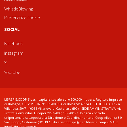
WhistleBlowing
Preferenze cookie
SOCIAL
Facebook
Instagram
X
Youtube
LIBRERIE.COOP S.p.a. - capitale sociale euro 900.000 int.vers. Registro imprese
di Bologna, C.F. e P.I.: 02591561200 REA di Bologna: 451543 ; SEDE LEGALE: via
Villanova, 29/7 - 40055 Villanova di Castenaso (BO) - SEDE AMMINISTRATIVA: via
Trattati Comunitari Europei 1957-2007, 13 - 40127 Bologna - Società
unipersonale sottoposta alla Direzione e Coordinamento di Coop Alleanza 3.0
Soc. Coop., Castenaso (BO) PEC: libreriecoopspa@pec.librerie.coop.it MAIL:
info@librerie.coop.it