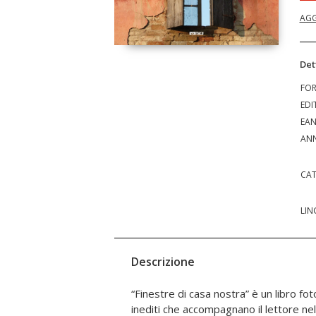
AGG
Det
FO
EDI
EA
ANN
CAT
LIN
Descrizione
“Finestre di casa nostra” è un libro foto
stesso, una finestra di speranza alla 
inediti che accompagnano il lettore nel
persone la cui identità è stata duramente 