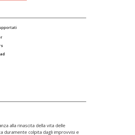
supportati
er
rs
Pad