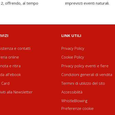
012, offrendo, al tempo
imprevisti eventi naturali.
RVIZI
LINK UTILI
istenza e contatti
Privacy Policy
reria online
Cookie Policy
nota e ritira
Privacy policy eventi e fiere
da all'ebook
Condizioni generali di vendita
t Card
Termini di utilizzo del sito
riviti alla Newsletter
Accessibilità
WhistleBlowing
Preferenze cookie