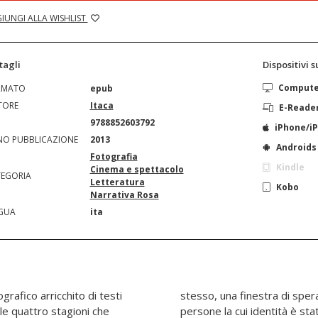
IUNGI ALLA WISHLIST
tagli
Dispositivi 
Comput
RMATO
epub
TORE
Itaca
E-Reade
N
9788852603792
iPhone/i
O PUBBLICAZIONE
2013
Androids
Fotografia
Kindle
Cinema e spettacolo
EGORIA
Letteratura
Kobo
Narrativa Rosa
GUA
ita
grafico arricchito di testi
rinascita della vita delle
le quattro stagioni che
colpita dagli improvvisi e