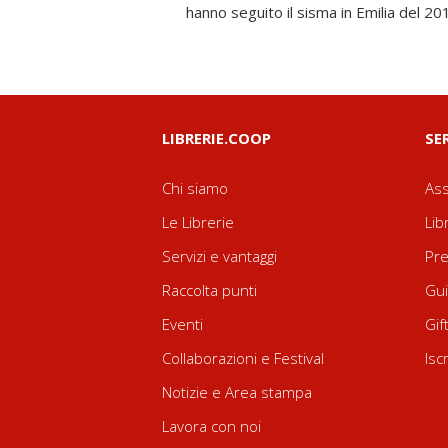
hanno seguito il sisma in Emilia del 2
LIBRERIE.COOP
SE
Chi siamo
Ass
Le Librerie
Lib
Servizi e vantaggi
Pre
Raccolta punti
Gui
Eventi
Gif
Collaborazioni e Festival
Isc
Notizie e Area stampa
Lavora con noi