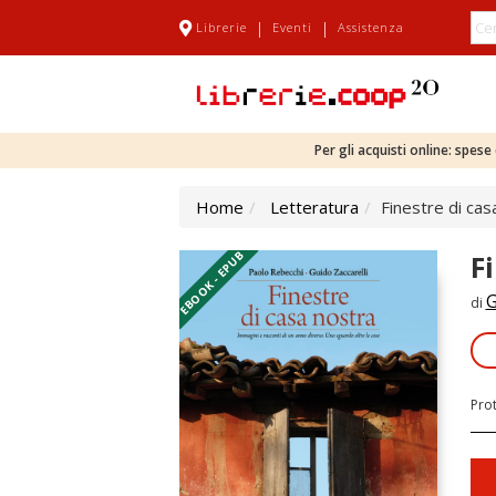
|
|
Librerie
Eventi
Assistenza
Per gli acquisti online: spes
Home
Letteratura
Finestre di cas
EBOOK - EPUB
F
G
di
Pro