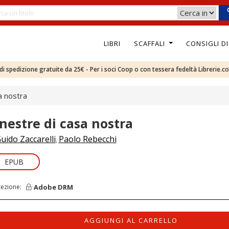
LIBRI
SCAFFALI
CONSIGLI D
e di spedizione gratuite da 25€ - Per i soci Coop o con tessera fedeltà Librerie.c
a nostra
inestre di casa nostra
uido Zaccarelli
Paolo Rebecchi
,
EPUB
Adobe DRM
tezione:
AGGIUNGI AL CARRELLO