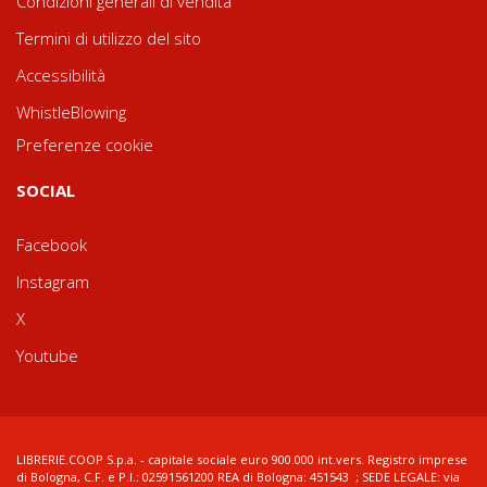
Condizioni generali di vendita
Termini di utilizzo del sito
Accessibilità
WhistleBlowing
Preferenze cookie
SOCIAL
Facebook
Instagram
X
Youtube
LIBRERIE.COOP S.p.a. - capitale sociale euro 900.000 int.vers. Registro imprese
di Bologna, C.F. e P.I.: 02591561200 REA di Bologna: 451543 ; SEDE LEGALE: via