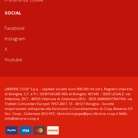
SOCIAL
Facebook
Instagram
X
Youtube
LIBRERIE.COOP S.p.a. - capitale sociale euro 900.000 int.vers. Registro imprese
di Bologna, C.F. e P.I.: 02591561200 REA di Bologna: 451543 ; SEDE LEGALE: via
Villanova, 29/7 - 40055 Villanova di Castenaso (BO) - SEDE AMMINISTRATIVA: via
Trattati Comunitari Europei 1957-2007, 13 - 40127 Bologna - Società
unipersonale sottoposta alla Direzione e Coordinamento di Coop Alleanza 3.0
Soc. Coop., Castenaso (BO) PEC: libreriecoopspa@pec.librerie.coop.it MAIL:
info@librerie.coop.it