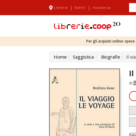
|
|
Librerie
Eventi
Assistenza
Per gli acquisti online: spes
Home
Saggistica
Biografie
Il vi
Il
B
di
AGG