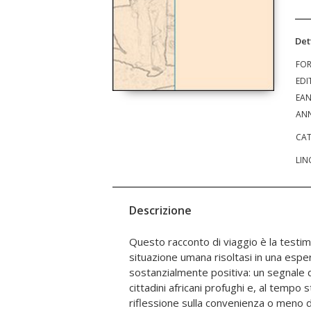
Det
FO
EDI
EA
ANN
CAT
LIN
Descrizione
Questo racconto di viaggio è la testimo
avventura dell'emigrazione. Brahima Ko
situazione umana risoltasi in una espe
guerra civile in Costa d'Avorio e all'espatri
sostanzialmente positiva: un segnale 
aperta e tollerante, in una serena vita fami
cittadini africani profughi e, al tempo s
di un ritorno in Africa su basi economiche più
riflessione sulla convenienza o meno 