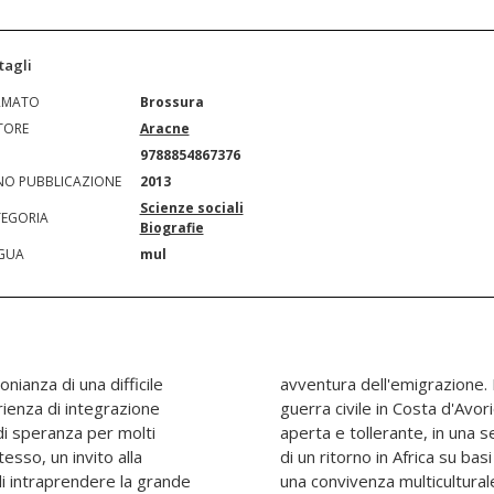
tagli
RMATO
Brossura
TORE
Aracne
N
9788854867376
O PUBBLICAZIONE
2013
Scienze sociali
EGORIA
Biografie
GUA
mul
nianza di una difficile
ne, sopravvissuto alla
rienza di integrazione
o, trova in una religione
di speranza per molti
liare e nella prospettiva
tesso, un invito alla
 prospere i pilastri di
di intraprendere la grande
una convivenza multicultural