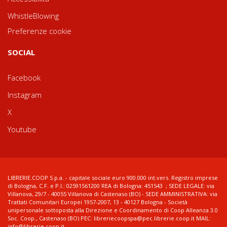
WhistleBlowing
Preferenze cookie
SOCIAL
Facebook
Instagram
X
Youtube
LIBRERIE.COOP S.p.a. - capitale sociale euro 900.000 int.vers. Registro imprese
di Bologna, C.F. e P.I.: 02591561200 REA di Bologna: 451543 ; SEDE LEGALE: via
Villanova, 29/7 - 40055 Villanova di Castenaso (BO) - SEDE AMMINISTRATIVA: via
Trattati Comunitari Europei 1957-2007, 13 - 40127 Bologna - Società
unipersonale sottoposta alla Direzione e Coordinamento di Coop Alleanza 3.0
Soc. Coop., Castenaso (BO) PEC: libreriecoopspa@pec.librerie.coop.it MAIL:
info@librerie.coop.it