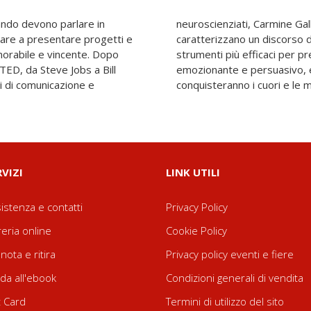
ndo devono parlare in
viduato i 9 fattori che
are a presentare progetti e
. Il suo manuale ci offre gli
morabile e vincente. Dopo
e qualsiasi idea in modo
i TED, da Steve Jobs a Bill
tecniche di narrazione che
ti di comunicazione e
conquisteranno i cuori e le me
RVIZI
LINK UTILI
istenza e contatti
Privacy Policy
reria online
Cookie Policy
nota e ritira
Privacy policy eventi e fiere
da all'ebook
Condizioni generali di vendita
t Card
Termini di utilizzo del sito