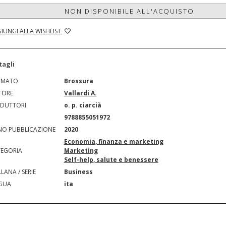
NON DISPONIBILE ALL'ACQUISTO
IUNGI ALLA WISHLIST
tagli
RMATO
Brossura
TORE
Vallardi A.
DUTTORI
o. p. ciarcià
N
9788855051972
O PUBBLICAZIONE
2020
Economia, finanza e marketing
EGORIA
Marketing
Self-help, salute e benessere
LANA / SERIE
Business
GUA
ita