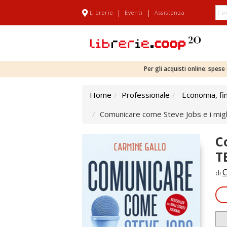
|
|
Librerie
Eventi
Assistenza
Per gli acquisti online: spes
Home
Professionale
Economia, fi
Comunicare come Steve Jobs e i miglio
C
T
C
di