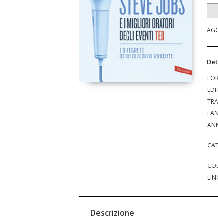
AGG
Det
FO
EDI
TRA
EA
ANN
CAT
COL
LIN
Descrizione