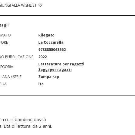
IUNGI ALLA WISHLIST
tagli
RMATO
Rilegato
TORE
La Coccinella
N
9788855063562
O PUBBLICAZIONE
2022
Letteratura per ragazzi
EGORIA
Saggi per ragazzi
LANA / SERIE
Zampa rap
GUA
ita
 in cui il bambino dovrà
 Età di lettura: da 2 anni.