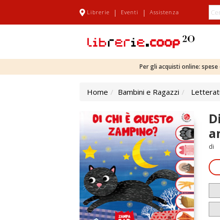
|
|
Librerie
Eventi
Assistenza
Per gli acquisti online: spes
Home
Bambini e Ragazzi
Letterat
D
a
di