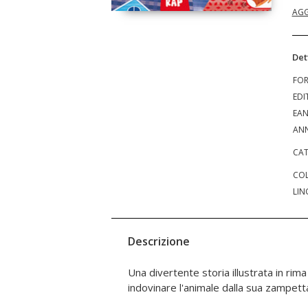
AGG
Det
FO
EDI
EA
ANN
CAT
COL
LIN
Descrizione
Una divertente storia illustrata in rima
indovinare l'animale dalla sua zampetta.