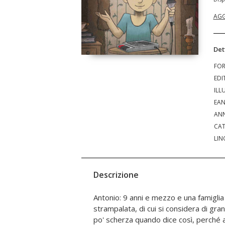
AGG
Det
FO
EDI
ILL
EA
ANN
CAT
LIN
Descrizione
Antonio: 9 anni e mezzo e una famigli
compagni nuovi o con gli adulti che conosce p
strampalata, di cui si considera di gran
esce la voce. È comunque grintoso e 
po' scherza quando dice così, perché 
bellissimo per comunicare, questa volta