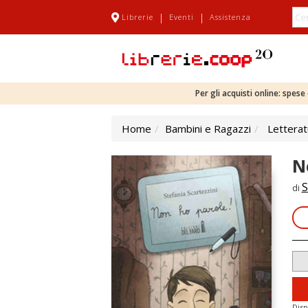
|
|
Librerie
Eventi
Assistenza
Per gli acquisti online: spes
Home
Bambini e Ragazzi
Letterat
N
S
di
Disp