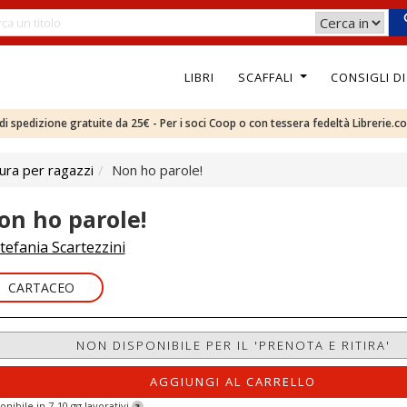
LIBRI
SCAFFALI
CONSIGLI D
e di spedizione gratuite da 25€ - Per i soci Coop o con tessera fedeltà Librerie.c
ura per ragazzi
Non ho parole!
on ho parole!
tefania Scartezzini
CARTACEO
NON DISPONIBILE PER IL 'PRENOTA E RITIRA'
AGGIUNGI AL CARRELLO
onibile in 7-10 gg lavorativi
?