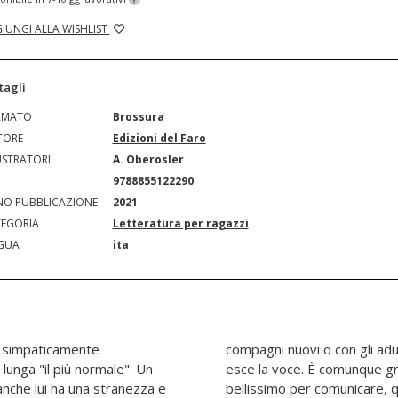
IUNGI ALLA WISHLIST
tagli
RMATO
Brossura
TORE
Edizioni del Faro
USTRATORI
A. Oberosler
N
9788855122290
O PUBBLICAZIONE
2021
EGORIA
Letteratura per ragazzi
GUA
ita
a simpaticamente
oco, proprio non gli
 lunga "il più normale". Un
ingegnoso e trova un modo
anche lui ha una stranezza e
 con tutti: la radio. E fa un