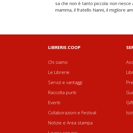
sa che non è tanto piccola: non riesce a
programma sulla sua vita, che ha c
mamma, il fratello Nanni, il migliore am
LIBRERIE.COOP
SE
Chi siamo
Ass
Le Librerie
Lib
Servizi e vantaggi
Pre
Raccolta punti
Gui
Eventi
Gif
Collaborazioni e Festival
Isc
Notizie e Area stampa
Lavora con noi