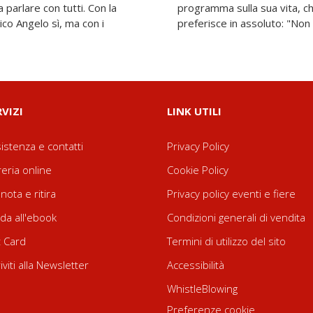
 parlare con tutti. Con la
ome titolo la frase che
ico Angelo sì, ma con i
preferisce in assoluto: "Non h
RVIZI
LINK UTILI
istenza e contatti
Privacy Policy
reria online
Cookie Policy
nota e ritira
Privacy policy eventi e fiere
da all'ebook
Condizioni generali di vendita
t Card
Termini di utilizzo del sito
riviti alla Newsletter
Accessibilità
WhistleBlowing
Preferenze cookie