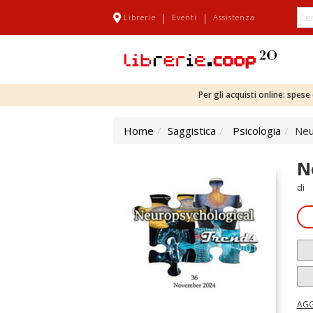
|
|
Librerie
Eventi
Assistenza
Per gli acquisti online: spes
Home
Saggistica
Psicologia
Neu
N
di
AGG