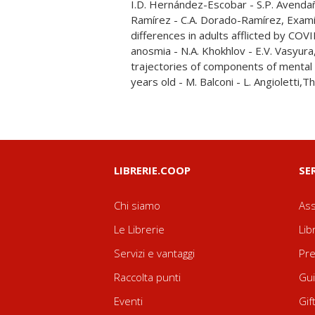
I.D. Hernández-Escobar - S.P. Avendañ
Neuromarketing insights for effective
Ramírez - C.A. Dorado-Ramírez, Exami
Giaouri, The investigation of visuos
differences in adults afflicted by COV
attention in children with intellectual dis
anosmia - N.A. Khokhlov - E.V. Vasyu
- C. Acconito - L. Angioletti - M. Balco
trajectories of components of mental f
years old - M. Balconi - L. Angioletti
LIBRERIE.COOP
SE
Chi siamo
Ass
Le Librerie
Lib
Servizi e vantaggi
Pre
Raccolta punti
Gui
Eventi
Gif