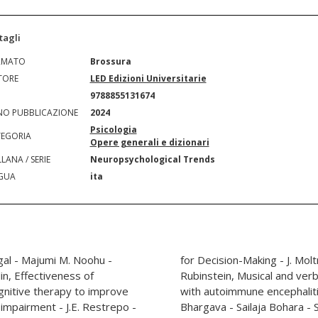
tagli
RMATO
Brossura
TORE
LED Edizioni Universitarie
N
9788855131674
O PUBBLICAZIONE
2024
Psicologia
EGORIA
Opere generali e dizionari
LANA / SERIE
Neuropsychological Trends
GUA
ita
al - Majumi M. Noohu -
ossini - D.G. Politis - W.
, Effectiveness of
sociation in a patient
ognitive therapy to improve
Diksha Panwar - Amitabh
e impairment - J.E. Restrepo -
vendra Singh Chaudhary,