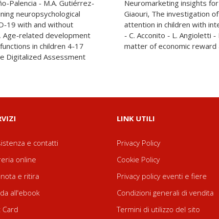
o-Palencia - M.A. Gutiérrez-
 advertising strategies - S.
ning neuropsychological
patial memory and visual
ID-19 with and without
ability and Down syndrome
ra, Age-related development
ni, To repeat or not repeat?A
unctions in children 4-17
matter of economic reward a
,The Digitalized Assessment
RVIZI
LINK UTILI
istenza e contatti
Privacy Policy
reria online
Cookie Policy
nota e ritira
Privacy policy eventi e fiere
da all'ebook
Condizioni generali di vendita
t Card
Termini di utilizzo del sito