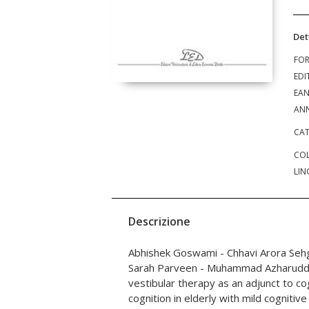
Det
FO
EDI
EA
ANN
CAT
COL
LIN
Descrizione
Abhishek Goswami - Chhavi Arora Sehg
for Decision-Making - J. Moltrasio - F. C
Sarah Parveen - Muhammad Azharuddin
Rubinstein, Musical and verbal memory dis
vestibular therapy as an adjunct to c
with autoimmune encephalitis - 
cognition in elderly with mild cognitiv
Bhargava - Sailaja Bohara - Shi