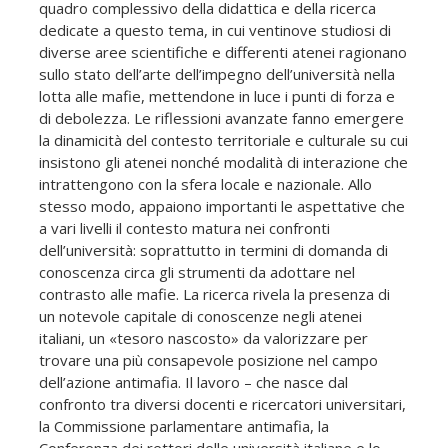
quadro complessivo della didattica e della ricerca
dedicate a questo tema, in cui ventinove studiosi di
diverse aree scientifiche e differenti atenei ragionano
sullo stato dell’arte dell’impegno dell’università nella
lotta alle mafie, mettendone in luce i punti di forza e
di debolezza. Le riflessioni avanzate fanno emergere
la dinamicità del contesto territoriale e culturale su cui
insistono gli atenei nonché modalità di interazione che
intrattengono con la sfera locale e nazionale. Allo
stesso modo, appaiono importanti le aspettative che
a vari livelli il contesto matura nei confronti
dell’università: soprattutto in termini di domanda di
conoscenza circa gli strumenti da adottare nel
contrasto alle mafie. La ricerca rivela la presenza di
un notevole capitale di conoscenze negli atenei
italiani, un «tesoro nascosto» da valorizzare per
trovare una più consapevole posizione nel campo
dell’azione antimafia. Il lavoro – che nasce dal
confronto tra diversi docenti e ricercatori universitari,
la Commissione parlamentare antimafia, la
Conferenza dei rettori delle università italiane e lo